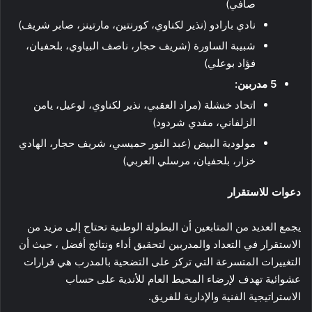
صافي)
نادي بارادو (نذير لكناوي، كورنتين، مارتينز، صابر شريف)
شبيبة الساورة (شريف حجار، ناصف البياوي، بلحفيان،
فؤاد بوعلي)
5 مدربين:
اتحاد خنشلة (مراد العقبي، نذير لكناوي، لوعيل، يامن
الزلفاني، مفدي شردود)
مولودية البيض (عبد النور حميسي، شريف حجار، الهادي
خزار، بلحفيان، مرسلي العربي)
دعوات للاستقرار
يجمع العديد من المتابعين أن البطولة الوطنية تحتاج إلى مزيد من
الاستقرار في التعداد والمدربين لتحقيق أداء ونتائج أفضل ، حيث أن
التغييرات المتسرعة التي تركز على التضحية بالمدرب هي قرارات
عشوائية تهدف لإرضاء المحيط العام للأندية على حساب
الاستراتيجية الفنية والإدارية للفريق.