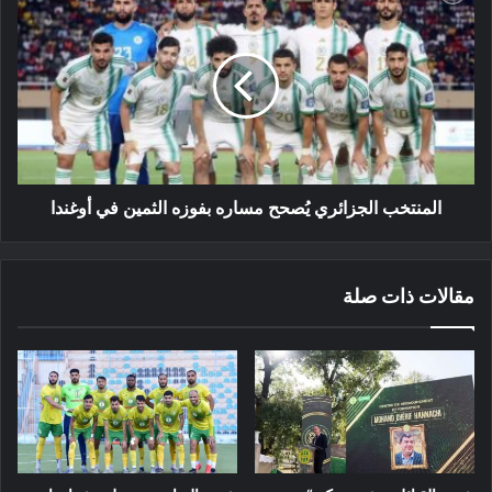
الجزائري
يُصحح
مساره
بفوزه
الثمين
في
أوغندا
المنتخب الجزائري يُصحح مساره بفوزه الثمين في أوغندا
مقالات ذات صلة