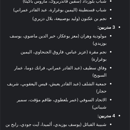
شباب بلوزداد (سفين فاندربروك، ماروس باكيتا)
شباب قسنطينة (اليمين بوغرارة، عبد القادر عمراني)
نجم بن عكنون (وليد بوصبيعة، بلال دزيري)
3 مدربين:
مولودية وهران (معز بوعكاز، خير الدين ماضوي، يوسف
بوزيدي)
نجم مقرة (عزيز عباس، فاروق الجنحاوي، اليمين
بوغرارة)
وفاق سطيف (عبد القادر عمراني، فرانك دوما، عمار
السويح)
جمعية الشلف (عبد القادر يعيش، قيس اليعقوبي، شريف
حجار)
الاتحاد السوفي (عمر بلعطوي، طاقم مؤقت، سمير
شيباني)
4 مدربين:
شبيبة القبائل (يوسف بوزيدي، ألميدا، آيت جودي، رابح بن