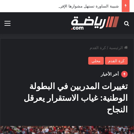
شبيبة الساورة تستهل مشوارها الإفريقي بمواجهة حافيا كوناكري
بحث عن
الق
الرئيسية
/
كرة القدم
كرة القدم
محلي
أخر الأخبار
تغييرات المدربين في البطولة
الوطنية: غياب الاستقرار يعرقل
النجاح