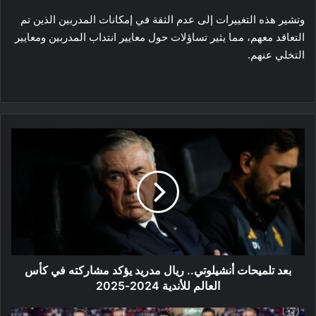
وتشير هذه التغييرات إلى عدم الثقة في إمكانات المدربين الذين تم
التعاقد معهم، مما يثير تساؤلات حول معايير انتداب المدربين ومعايير
التخلي عنهم.
بعد
تلميحات
أنشيلوتي..
ريال
مدريد
يؤكد
مشاركته
في
كأس
العالم
بعد تلميحات أنشيلوتي.. ريال مدريد يؤكد مشاركته في كأس
للأندية
العالم للأندية 2024-2025
2024-
2025
المنتخب