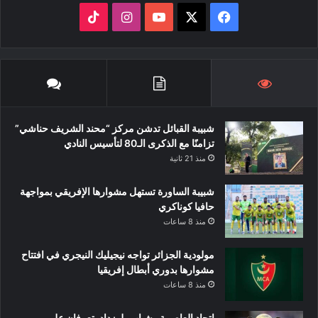
‫X
فيسبوك
‫YouTube
انستقرام
‫TikTok
شبيبة القبائل تدشن مركز “محند الشريف حناشي”
تزامنًا مع الذكرى الـ80 لتأسيس النادي
منذ 21 ثانية
شبيبة الساورة تستهل مشوارها الإفريقي بمواجهة
حافيا كوناكري
منذ 8 ساعات
مولودية الجزائر تواجه نيجيليك النيجري في افتتاح
مشوارها بدوري أبطال إفريقيا
منذ 8 ساعات
اتحاد العاصمة وشباب بلوزداد يتعرفان على