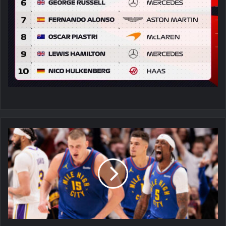
NBA:
نيكولا
يوكيتش
يقود
دنفر
ناغتس
للفوز
على
لوس