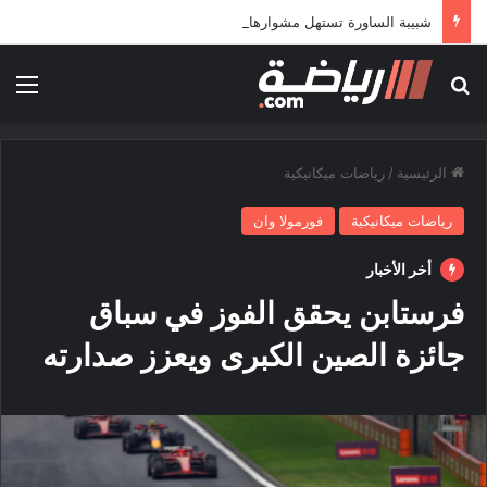
شبيبة الساورة تستهل مشوارها الإفريقي بمواجهة حافيا كوناكري
بحث عن
الق
الرئيسية
/
رياضات ميكانيكية
رياضات ميكانيكية
فورمولا وان
أخر الأخبار
فرستابن يحقق الفوز في سباق
جائزة الصين الكبرى ويعزز صدارته