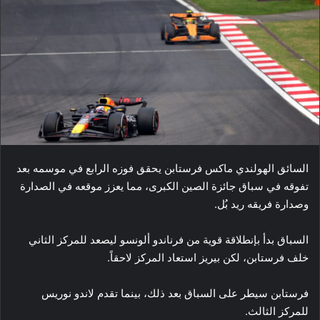
السائق الهولندي ماكس فرستابن يحقق فوزه الرابع في موسمه بعد
تفوقه في سباق جائزة الصين الكبرى، مما يعزز موقعه في الصدارة
وصدارة فريقه ريد بُل.
السباق بدأ بإنطلاقة قوية من فرناندو ألونسو ليصعد للمركز الثاني
خلف فرستابن، لكن بيريز استعاد المركز لاحقاً.
فرستابن سيطر على السباق بعد ذلك، بينما تقدم لاندو نوريس
للمركز الثالث.