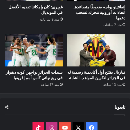
إنفانتينو يواجه ضغوطًا متصاعدة..
غويري: كان بإمكاننا تقديم الأفضل
اتحادات أوروبية تتحرك لسحب
في المونديال
دعمها
منذ 9 ساعات
منذ 7 ساعات
فياريال يفتتح أول أكاديمية رسمية له
سيدات الجزائر يواجهن كوت ديفوار
في الجزائر لتكوين المواهب الشابة
في ربع نهائي كأس أمم إفريقيا
منذ 13 ساعة
منذ 17 ساعة
تابعونا
‫X
فيسبوك
‫YouTube
انستقرام
‫TikTok