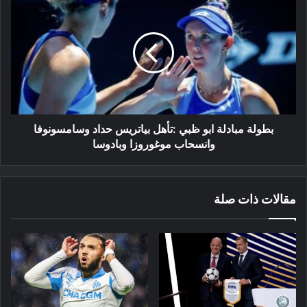
مبادلة
ابو
ظبي
:تأهل
بياتريس
حداد
وسامسونوفا
وانسحاب
موغوروزا
بطولة مبادلة ابو ظبي :تأهل بياتريس حداد وسامسونوفا
وبادوسا
وانسحاب موغوروزا وبادوسا
مقالات ذات صلة