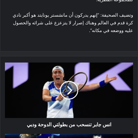
وتضيف الصحيفة: “إنهم يدركون أن مانشستر يونايتد هو أكبر نادي ​
كرة قدم​ في العالم وهناك إصرار لا يتزعزع على شرائه والحصول
عليه ووضعه في مكانه”.
انس
جابر
تنسحب
من
بطولتي
الدوحة
ودبي
انس جابر تنسحب من بطولتي الدوحة ودبي
بطولة