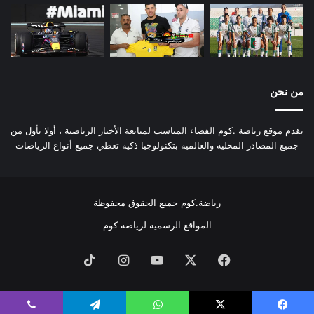
من نحن
يقدم موقع رياضة .كوم الفضاء المناسب لمتابعة الأخبار الرياضية ، أولا بأول من
جميع المصادر المحلية والعالمية بتكنولوجيا ذكية تغطي جميع أنواع الرياضات
رياضة.كوم جميع الحقوق محفوظة
المواقع الرسمية لرياضة كوم
فيسبوك
‫X
‫YouTube
انستقرام
‫TikTok