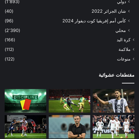
دولي
(1٬893)
شان الجزائر 2022
(40)
كأس أمم إفريقيا كوت ديفوار 2024
(96)
محلي
(2٬390)
كرة اليد
(166)
ملاكمة
(112)
منوعات
(122)
مقتطفات عشوائية