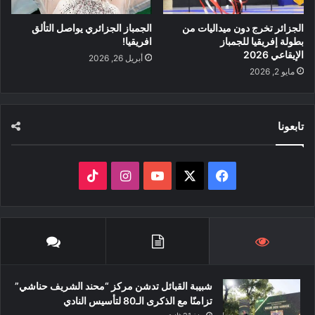
الجزائر تخرج دون ميداليات من
الجمباز الجزائري يواصل التألق
بطولة إفريقيا للجمباز
افريقيا!
الإيقاعي 2026
أبريل 26, 2026
مايو 2, 2026
تابعونا
‫X
فيسبوك
‫YouTube
انستقرام
‫TikTok
شبيبة القبائل تدشن مركز “محند الشريف حناشي”
تزامنًا مع الذكرى الـ80 لتأسيس النادي