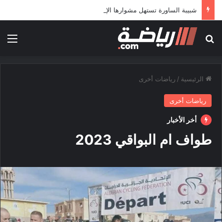
شبيبة الساورة تستهل مشوارها الإفريقي بمواجهة حافيا كوناكري
بحث عن
الق
الرئيسية
/
رياضات أخرى
رياضات أخرى
أخر الأخبار
طواف ام البواقي 2023