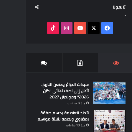
تابعونا
‫X
فيسبوك
‫YouTube
انستقرام
‫TikTok
سيدات الجزائر يصنعن التاريخ..
تأهل إلى نصف نهائي “كان
2026” ومونديال 2027
منذ 6 ساعات
اتحاد العاصمة يحسم صفقة
رمضاوي ويضمه لثلاثة مواسم
منذ 10 ساعات