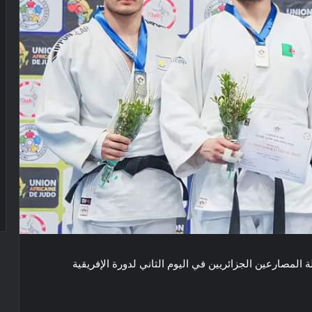
ت – فضية – 5 برونزيات) حصيلة المصارعين الجزائريين في اليوم الثاني لدورة الإفريقية