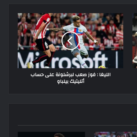
الليغا
:
فوز
صعب
لبرشلونة
على
حساب
أتليتيك
بيلباو
الليغا : فوز صعب لبرشلونة على حساب
أتليتيك بيلباو