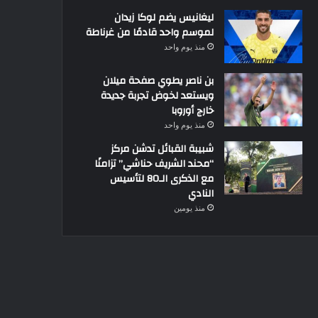
ليغانيس يضم لوكا زيدان
لموسم واحد قادمًا من غرناطة
منذ يوم واحد
بن ناصر يطوي صفحة ميلان
ويستعد لخوض تجربة جديدة
خارج أوروبا
منذ يوم واحد
شبيبة القبائل تدشن مركز
“محند الشريف حناشي” تزامنًا
مع الذكرى الـ80 لتأسيس
النادي
منذ يومين