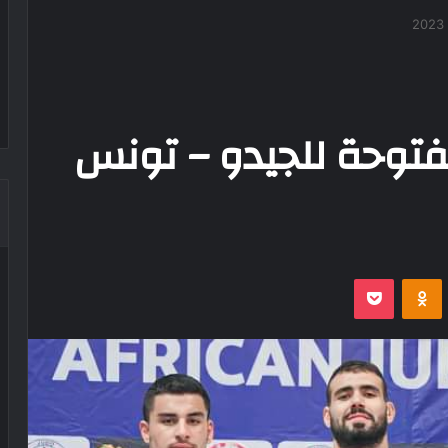
مفتوحة للجيدو – تونس
‫Pocket
Odnoklassniki