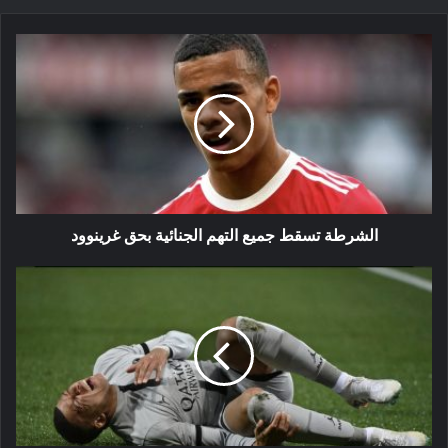
الشرطة
تسقط
جميع
التهم
الجنائية
بحق
غرينوود
الشرطة تسقط جميع التهم الجنائية بحق غرينوود
سان
جيرمان
يعلن
غياب
مبابي
عن
مواجهة
بايرن
ميونيخ