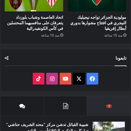
مولودية الجزائر تواجه نيجيليك
اتحاد العاصمة وشباب بلوزداد
النيجري في افتتاح مشوارها بدوري
يتعرفان على منافسيهما المحتملين
أبطال إفريقيا
في كأس الكونفيدرالية
منذ 15 ساعة
منذ 15 ساعة
تابعونا
‫X
فيسبوك
‫YouTube
انستقرام
‫TikTok
شبيبة القبائل تدشن مركز “محند الشريف حناشي”
تزامنًا مع الذكرى الـ80 لتأسيس النادي