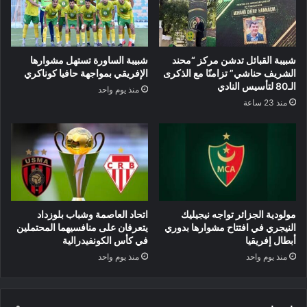
شبيبة القبائل تدشن مركز “محند
شبيبة الساورة تستهل مشوارها
الشريف حناشي” تزامنًا مع الذكرى
الإفريقي بمواجهة حافيا كوناكري
الـ80 لتأسيس النادي
منذ يوم واحد
منذ 23 ساعة
مولودية الجزائر تواجه نيجيليك
اتحاد العاصمة وشباب بلوزداد
النيجري في افتتاح مشوارها بدوري
يتعرفان على منافسيهما المحتملين
أبطال إفريقيا
في كأس الكونفيدرالية
منذ يوم واحد
منذ يوم واحد