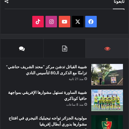
تابعونا
‫X
فيسبوك
‫YouTube
انستقرام
‫TikTok
شبيبة القبائل تدشن مركز “محند الشريف حناشي”
تزامنًا مع الذكرى الـ80 لتأسيس النادي
منذ 21 ثانية
شبيبة الساورة تستهل مشوارها الإفريقي بمواجهة
حافيا كوناكري
منذ 8 ساعات
مولودية الجزائر تواجه نيجيليك النيجري في افتتاح
مشوارها بدوري أبطال إفريقيا