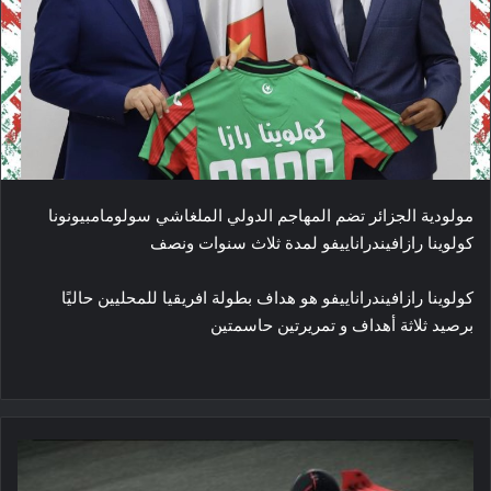
مولودية الجزائر تضم المهاجم الدولي الملغاشي سولومامبيونونا
كولوينا رازافيندراناييفو لمدة ثلاث سنوات ونصف
كولوينا رازافيندراناييفو هو هداف بطولة افريقيا للمحليين حاليًا
برصيد ثلاثة أهداف و تمريرتين حاسمتين
مجموعة
ساوبر