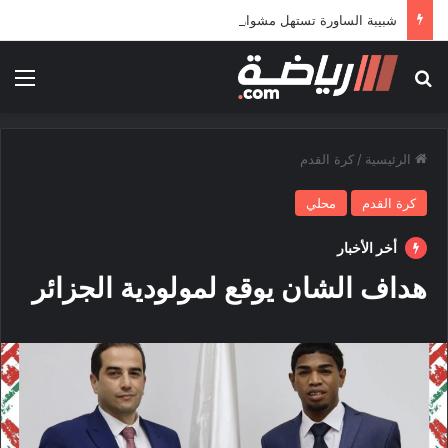
شبيبة الساورة تستهل مشوارها الإفريقي بمواجهة حافيا كوناكري
بحث عن
الق
الرئيسية
/
كرة القدم
كرة القدم
محلي
أخر الأخبار
هداف الشان يوقع لمولودية الجزائر