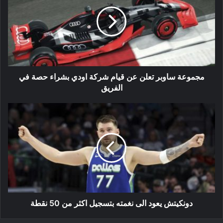
تعلن
عن
قيام
شركة
اودي
بشراء
حصة
في
مجموعة ساوبر تعلن عن قيام شركة اودي بشراء حصة في
الفريق
الفريق
دونكيتش
يعود
الى
نغمته
بتسجيل
اكثر
من
50
نقطة
دونكيتش يعود الى نغمته بتسجيل اكثر من 50 نقطة