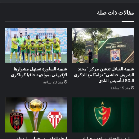
مقالات ذات صلة
شبيبة القبائل تدشن مركز “محند
شبيبة الساورة تستهل مشوارها
الشريف حناشي” تزامنًا مع الذكرى
الإفريقي بمواجهة حافيا كوناكري
الـ80 لتأسيس النادي
منذ 23 ساعة
منذ 15 ساعة
مولودية الجزائر تواجه نيجيليك
اتحاد العاصمة وشباب بلوزداد