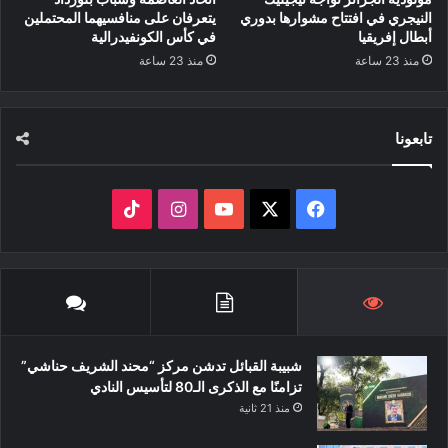
النيجري في افتتاح مشوارها بدوري
يتعرفان على منافسيهما المحتملين
أبطال إفريقيا
في كأس الكونفيدرالية
منذ 23 ساعة
منذ 23 ساعة
تابعونا
‫X
فيسبوك
‫YouTube
انستقرام
‫TikTok
شبيبة القبائل تدشن مركز “محند الشريف حناشي”
تزامنًا مع الذكرى الـ80 لتأسيس النادي
منذ 21 ثانية