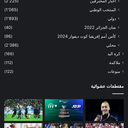
أخبار المحترفين
(2٬225)
المنتخب الوطني
(1٬065)
دولي
(1٬893)
شان الجزائر 2022
(40)
كأس أمم إفريقيا كوت ديفوار 2024
(96)
محلي
(2٬386)
كرة اليد
(166)
ملاكمة
(112)
منوعات
(122)
مقتطفات عشوائية