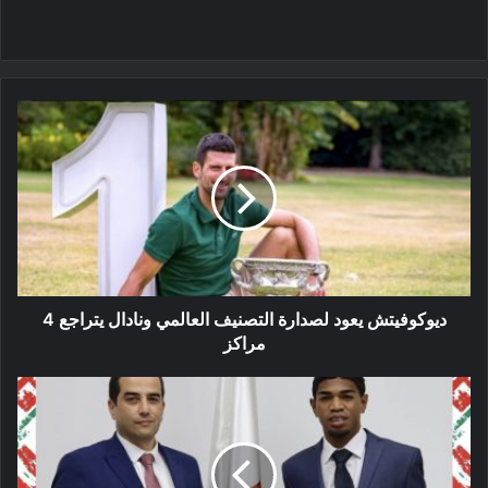
ديوكوفيتش
يعود
لصدارة
التصنيف
العالمي
ونادال
يتراجع
4
مراكز
ديوكوفيتش يعود لصدارة التصنيف العالمي ونادال يتراجع 4
مراكز
هداف
الشان
يوقع
لمولودية
الجزائر