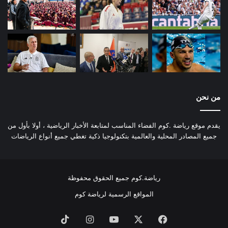
من نحن
يقدم موقع رياضة .كوم الفضاء المناسب لمتابعة الأخبار الرياضية ، أولا بأول من
جميع المصادر المحلية والعالمية بتكنولوجيا ذكية تغطي جميع أنواع الرياضات
رياضة.كوم جميع الحقوق محفوظة
المواقع الرسمية لرياضة كوم
فيسبوك
‫X
‫YouTube
انستقرام
‫TikTok