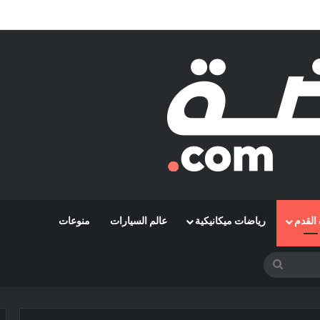
مشوارها الإفريقي بمواجهة حافيا كوناكري
القدم
رياضات ميكانيكية
عالم السيارات
منوعات
بحث
عن