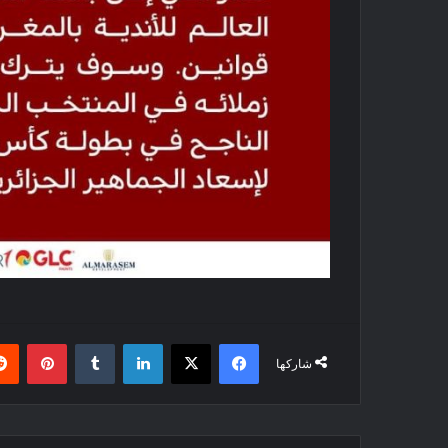
فيسبوك
‫X
لينكدإن
بينتي
شاركها