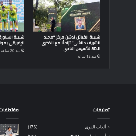
شبيبة القبائل تدشن مركز “محند
شبيبة الساور
الشريف حناشي” تزامنًا مع الذكرى
الإفريقي بموا
الـ80 لتأسيس النادي
منذ 20 ساعة
منذ 12 ساعة
تصنيفات
مقتطفات 
ألعاب القوى
(176)