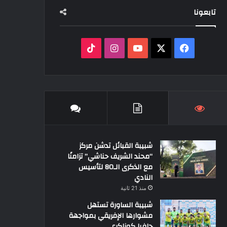
تابعونا
‫X
فيسبوك
‫YouTube
انستقرام
‫TikTok
شبيبة القبائل تدشن مركز
“محند الشريف حناشي” تزامنًا
مع الذكرى الـ80 لتأسيس
النادي
منذ 21 ثانية
شبيبة الساورة تستهل
مشوارها الإفريقي بمواجهة
حافيا كوناكري