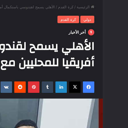
الرئيسية
/
كرة القدم
/
الأهلي يسمح لقندوسي باستكمال أمم 
دولي
كرة القدم
أخر الأخبار
الأهلي يسمح لقند
أفريقيا للمحليين مع ا
فيسبوك
‫X
لينكدإن
بينتيريست