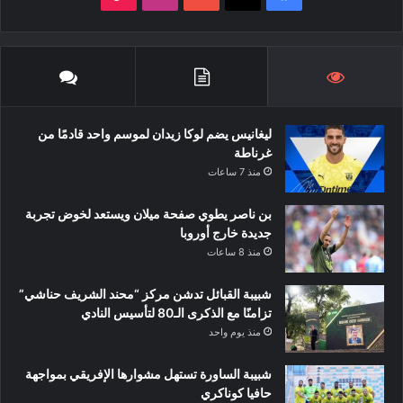
ليغانيس يضم لوكا زيدان لموسم واحد قادمًا من
غرناطة
منذ 7 ساعات
بن ناصر يطوي صفحة ميلان ويستعد لخوض تجربة
جديدة خارج أوروبا
منذ 8 ساعات
شبيبة القبائل تدشن مركز “محند الشريف حناشي”
تزامنًا مع الذكرى الـ80 لتأسيس النادي
منذ يوم واحد
شبيبة الساورة تستهل مشوارها الإفريقي بمواجهة
حافيا كوناكري