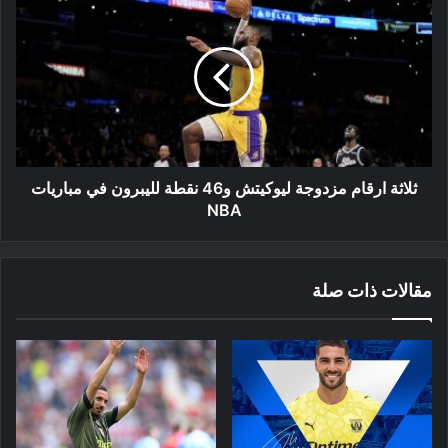
من
ارقام
أجل
مزدوجة
السفر
ليوكيتش
إلى
و46
المغرب
نقطة
لليبرون
في
مباريات
NBA
ثلاثة ارقام مزدوجة ليوكيتش و46 نقطة لليبرون في مباريات
NBA
مقالات ذات صلة