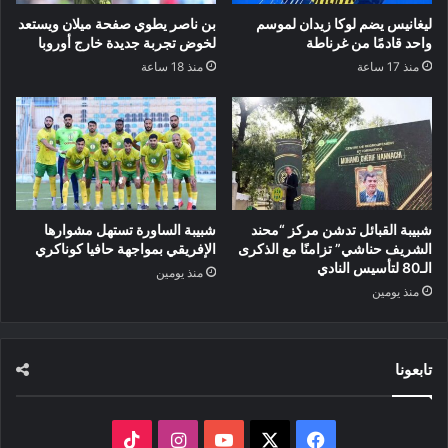
ليغانيس يضم لوكا زيدان لموسم
بن ناصر يطوي صفحة ميلان ويستعد
واحد قادمًا من غرناطة
لخوض تجربة جديدة خارج أوروبا
منذ 17 ساعة
منذ 18 ساعة
شبيبة القبائل تدشن مركز “محند
شبيبة الساورة تستهل مشوارها
الشريف حناشي” تزامنًا مع الذكرى
الإفريقي بمواجهة حافيا كوناكري
الـ80 لتأسيس النادي
منذ يومين
منذ يومين
تابعونا
‫X
فيسبوك
‫YouTube
انستقرام
‫TikTok