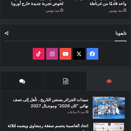
واحد قادمًا من غرناطة
لخوض تجربة جديدة خارج أوروبا
منذ يومين
منذ يومين
تابعونا
‫X
فيسبوك
‫YouTube
انستقرام
‫TikTok
سيدات الجزائر يصنعن التاريخ.. تأهل إلى نصف
نهائي “كان 2026” ومونديال 2027
منذ 6 ساعات
اتحاد العاصمة يحسم صفقة رمضاوي ويضمه لثلاثة