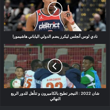
ليكرز
يضم
الدولي
الياباني
هاشيمورا
نادي لوس أنجلس ليكرز يضم الدولي الياباني هاشيمورا
شان
2022
:
النيجر
تطيح
بالكاميرون
و
تتأهل
للدور
الربع
شان 2022 : النيجر تطيح بالكاميرون و تتأهل للدور الربع
النهائي
النهائي