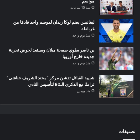
مواسم
منذ 10 ساعات
ليغانيس يضم لوكا زيدان لموسم واحد قادمًا من
غرناطة
منذ يوم واحد
بن ناصر يطوي صفحة ميلان ويستعد لخوض تجربة
جديدة خارج أوروبا
منذ يوم واحد
شبيبة القبائل تدشن مركز “محند الشريف حناشي”
تزامنًا مع الذكرى الـ80 لتأسيس النادي
منذ يومين
تصنيفات