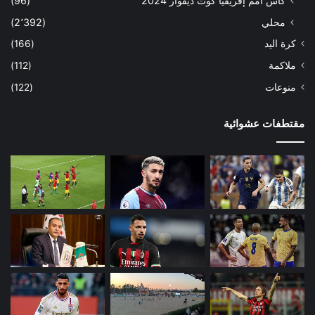
كأس أمم إفريقيا كوت ديفوار 2024
(96)
محلي
(2٬392)
كرة اليد
(166)
ملاكمة
(112)
منوعات
(122)
مقتطفات عشوائية