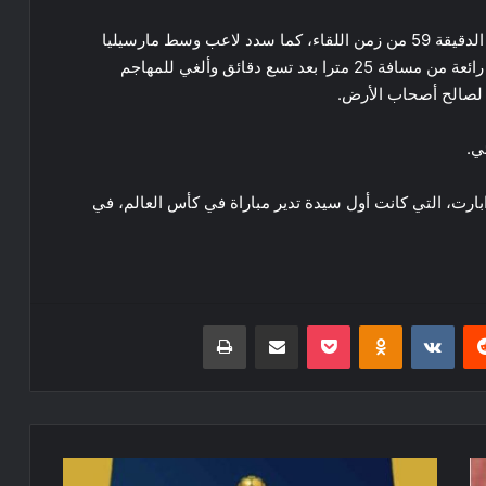
وسجل هدف الفوز الوحيد لمارسيليا ماتيو غندوزي في الدقيقة 59 من زمن اللقاء، كما سدد لاعب وسط مارسيليا
الأوكراني رسلان مالينوفسكي في القائم من ركلة حرة رائعة من مسافة 25 مترا بعد تسع دقائق وألغي للمهاجم
 لصالح أصحاب الأرض.
ي.
ابارت، التي كانت أول سيدة تدير مباراة في كأس العالم، في
ريست
Odnoklassniki
‫Pocket
مشاركة عبر البريد
طباعة
الفيفا