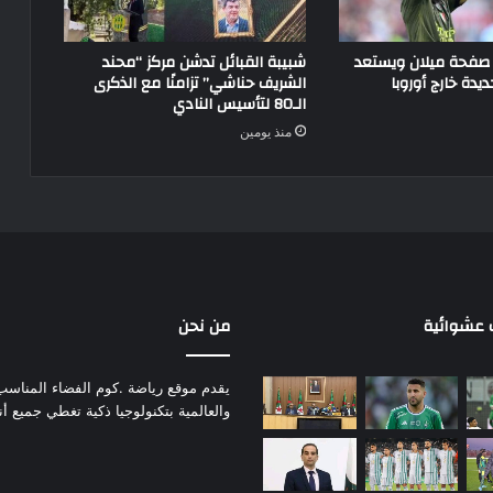
 صفحة ميلان ويستعد
شبيبة القبائل تدشن مركز “محند
يدة خارج أوروبا
الشريف حناشي” تزامنًا مع الذكرى
الـ80 لتأسيس النادي
منذ يومين
عشوائية
من نحن
يقدم موقع رياضة .كوم الفضاء المناسب لم
والعالمية بتكنولوجيا ذكية تغطي جميع أ