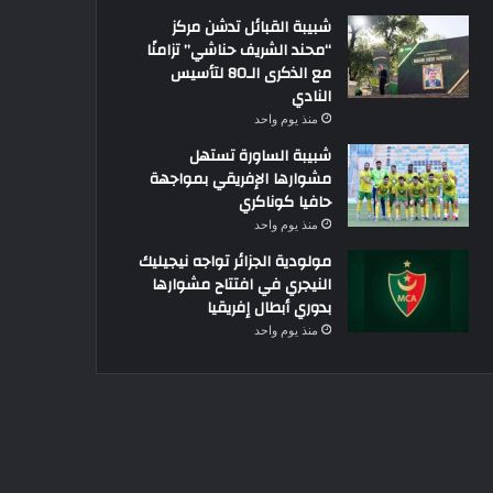
شبيبة القبائل تدشن مركز
“محند الشريف حناشي” تزامنًا
مع الذكرى الـ80 لتأسيس
النادي
منذ يوم واحد
شبيبة الساورة تستهل
مشوارها الإفريقي بمواجهة
حافيا كوناكري
منذ يوم واحد
مولودية الجزائر تواجه نيجيليك
النيجري في افتتاح مشوارها
بدوري أبطال إفريقيا
منذ يوم واحد