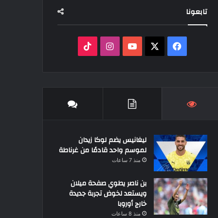
تابعونا
‫X
فيسبوك
‫YouTube
انستقرام
‫TikTok
ليغانيس يضم لوكا زيدان
لموسم واحد قادمًا من غرناطة
منذ 7 ساعات
بن ناصر يطوي صفحة ميلان
ويستعد لخوض تجربة جديدة
خارج أوروبا
منذ 8 ساعات