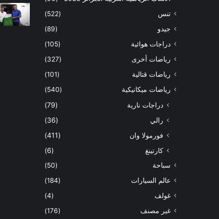
تنس
(522)
جيدو
(89)
دراجات هوائية
(105)
رياضات أخرى
(327)
رياضات قتالية
(101)
رياضات ميكانيكية
(540)
دراجات نارية
(79)
رالي
(36)
فورمولا وان
(411)
كارتينغ
(6)
سباحة
(50)
عالم السيارات
(184)
غولف
(4)
غير مصنف
(176)