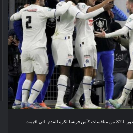
تفوق ​مارسيليا​ على ضيفه ​رين​ بهدف دون رد في إطار دور الـ32 من منافسات ​كأس فرنسا​ لكرة القدم التي اقيمت