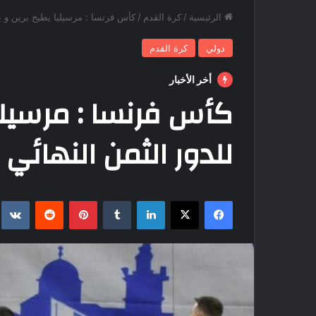
الرئيسية
/
كرة القدم
/
كأس فرنسا : مرسيليا يطيح برين و يت
دولي
كرة القدم
أخر الأخبار
كأس فرنسا : مرسيليا
للدور الثمن النهائي
فيسبوك
‫X
لينكدإن
بينتيريست