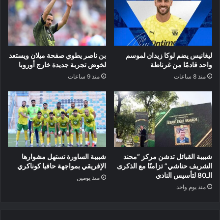
ليغانيس يضم لوكا زيدان لموسم
بن ناصر يطوي صفحة ميلان ويستعد
واحد قادمًا من غرناطة
لخوض تجربة جديدة خارج أوروبا
منذ 8 ساعات
منذ 9 ساعات
شبيبة القبائل تدشن مركز “محند
شبيبة الساورة تستهل مشوارها
الشريف حناشي” تزامنًا مع الذكرى
الإفريقي بمواجهة حافيا كوناكري
الـ80 لتأسيس النادي
منذ يومين
منذ يوم واحد