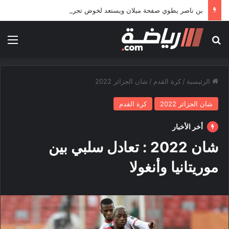
بن ناصر يطوي صفحة ميلان ويستعد لخوض تجربة جديدة خارج أوروبا
بحث عن
الق
الرئيسية
/
كرة القدم
/
شان الجزائر 2022
شان الجزائر 2022
كرة القدم
أخر الأخبار
شان 2022 : تعادل سلبي بين
موريتانيا وأنغولا