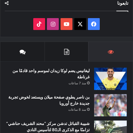
تابعونا
‫X
فيسبوك
‫YouTube
انستقرام
‫TikTok
ليغانيس يضم لوكا زيدان لموسم واحد قادمًا من
غرناطة
منذ 7 ساعات
بن ناصر يطوي صفحة ميلان ويستعد لخوض تجربة
جديدة خارج أوروبا
منذ 8 ساعات
شبيبة القبائل تدشن مركز “محند الشريف حناشي”
تزامنًا مع الذكرى الـ80 لتأسيس النادي