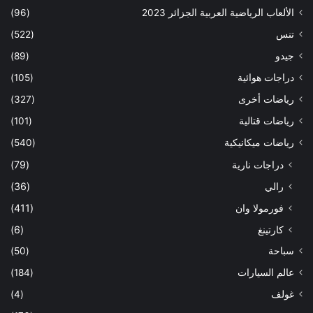
الألعاب الرياضية العربية الجزائر 2023
(96)
تنس
(522)
جيدو
(89)
دراجات هوائية
(105)
رياضات أخرى
(327)
رياضات قتالية
(101)
رياضات ميكانيكية
(540)
دراجات نارية
(79)
رالي
(36)
فورمولا وان
(411)
كارتينغ
(6)
سباحة
(50)
عالم السيارات
(184)
غولف
(4)