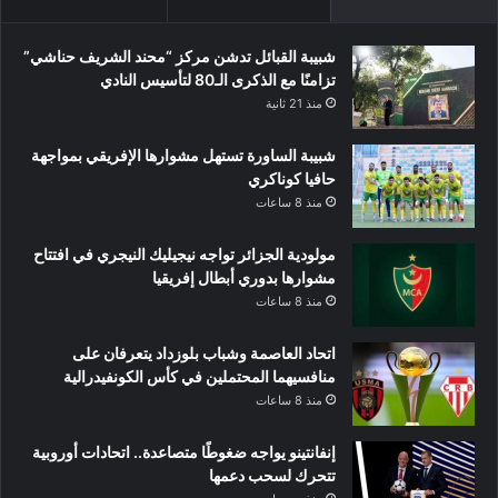
شبيبة القبائل تدشن مركز “محند الشريف حناشي”
تزامنًا مع الذكرى الـ80 لتأسيس النادي
منذ 21 ثانية
شبيبة الساورة تستهل مشوارها الإفريقي بمواجهة
حافيا كوناكري
منذ 8 ساعات
مولودية الجزائر تواجه نيجيليك النيجري في افتتاح
مشوارها بدوري أبطال إفريقيا
منذ 8 ساعات
اتحاد العاصمة وشباب بلوزداد يتعرفان على
منافسيهما المحتملين في كأس الكونفيدرالية
منذ 8 ساعات
إنفانتينو يواجه ضغوطًا متصاعدة.. اتحادات أوروبية
تتحرك لسحب دعمها