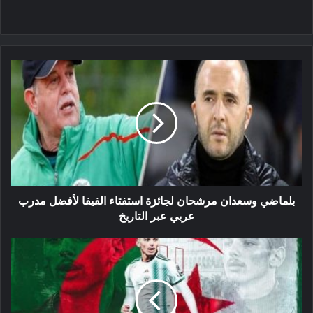
بلماضي
وسعدان
مرشحان
لجائزة
استفتاء
الفيفا
لأفضل
مدرب
عربي
عبر
بلماضي وسعدان مرشحان لجائزة استفتاء الفيفا لأفضل مدرب
التاريخ
عربي عبر التاريخ
بوعناني:
’’
حمل
قميص
الجزائر