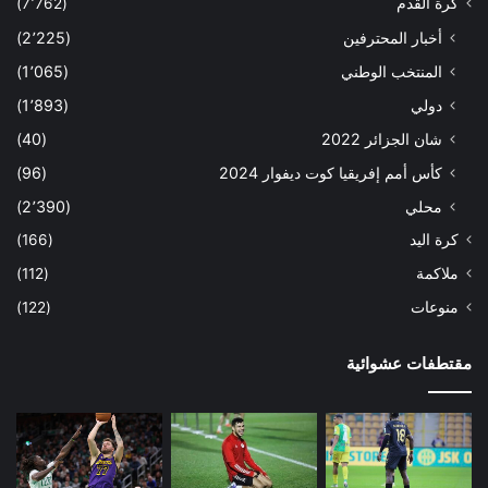
كرة القدم
(7٬762)
أخبار المحترفين
(2٬225)
المنتخب الوطني
(1٬065)
دولي
(1٬893)
شان الجزائر 2022
(40)
كأس أمم إفريقيا كوت ديفوار 2024
(96)
محلي
(2٬390)
كرة اليد
(166)
ملاكمة
(112)
منوعات
(122)
مقتطفات عشوائية