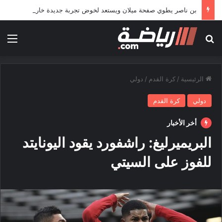
بن ناصر يطوي صفحة ميلان ويستعد لخوض تجربة جديدة خارج أوروبا
بحث عن
الق
الرئيسية
/
كرة القدم
/
دولي
دولي
كرة القدم
أخر الأخبار
البريميرليغ: راشفورد يقود اليونايتد
للفوز على السيتي