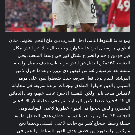
ومع بداية الشوط الثاني ادخل المدرب تين هاغ النجم انطوني مكان
انطوني مارسيال ليرد عليه غوارديولا بادخال جاك غريليتش مكان
فيل فودين واحتدم الصراع بشكل كبير في وسط الملعب، وفي
الدقيقة 60 تمكن البديل غريليتش من خطف هدف جميل برأسية
متقنة بعد عرضية رائعة من كيفين دي بروين، وبعدها حاول لاعبو
اليونايتد القيام بردة فعل سريعة حيث ضغطوا بقوة على مرمى
السيتي والذين حاولوا الانطلاق بهجمات مرتدة سريعة في محاولة
لاقتناص هدف ثاني ولكن اللمسة الاخيرة غابت عنهم، وفي الدقائق
ال 15 الاخيرة ضغط لاعبو اليونايتد بقوة في محاولة لارباك لاعبي
السيتزن والذين نحجوا في احتواء خطورة لاعبي اليونايتد وفي
الدقيقة 79 تمكن برونو فيرنانديز من خطف هدف التعادل بطريقة
جميلة وسط احتجاج كبير من جانب لاعبي السيتي وبعدها نجح ​
ماركوس راشفورد​ من خطف هدف الفوز للشياطين الحمر في