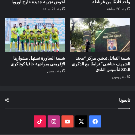
واحد قادمًا من غرناطة
لخوض تجربة جديدة خارج أوروبا
منذ 20 ساعة
منذ 21 ساعة
شبيبة القبائل تدشن مركز “محند
شبيبة الساورة تستهل مشوارها
الشريف حناشي” تزامنًا مع الذكرى
الإفريقي بمواجهة حافيا كوناكري
الـ80 لتأسيس النادي
منذ يومين
منذ يومين
تابعونا
‫X
فيسبوك
‫YouTube
انستقرام
‫TikTok