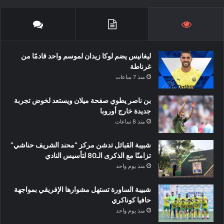
ليغانيس يضم لوكا زيدان لموسم واحد قادمًا من
غرناطة
منذ 7 ساعات
بن ناصر يطوي صفحة ميلان ويستعد لخوض تجربة
جديدة خارج أوروبا
منذ 8 ساعات
شبيبة القبائل تدشن مركز “محند الشريف حناشي”
تزامنًا مع الذكرى الـ80 لتأسيس النادي
منذ يوم واحد
شبيبة الساورة تستهل مشوارها الإفريقي بمواجهة
حافيا كوناكري
منذ يوم واحد