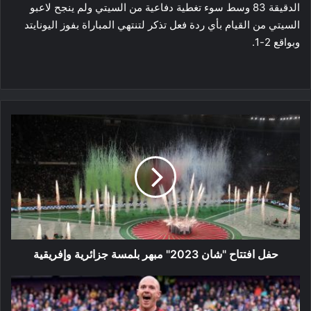
الدقيقة 83 وسط سوء تغطية دفاعية من السيتي ولم ينجح لاعبو
السيتي من القيام بأي ردة فعل تذكر لتنتهي المباراة بفوز اليونايتد
وبواقع 2-1.
حفل
افتتاح
"شان
2023"
مبهر
بلمسة
جزائرية
وإفريقية
حفل افتتاح "شان 2023" مبهر بلمسة جزائرية وإفريقية
الليغا:
رايو