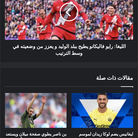
فاليكانو
يطيح
ببلد
الوليد
و
يعزز
من
وضعيته
الليغا: رايو فاليكانو يطيح ببلد الوليد و يعزز من وضعيته في
في
وسط الترتيب
وسط
الترتيب
مقالات ذات صلة
ليغانيس يضم لوكا زيدان لموسم
بن ناصر يطوي صفحة ميلان ويستعد