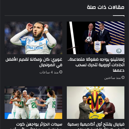
مقالات ذات صلة
إنفانتينو يواجه ضغوطًا متصاعدة..
غويري: كان بإمكاننا تقديم الأفضل
اتحادات أوروبية تتحرك لسحب
في المونديال
دعمها
منذ 4 ساعات
منذ ساعتين
فياريال يفتتح أول أكاديمية رسمية
سيدات الجزائر يواجهن كوت