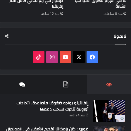
له في الجزائر لتكوين المواهب
ديفوار في ربع نهائي كأس أمم
الشابة
إفريقيا
منذ 8 ساعات
منذ 12 ساعة
تابعونا
‫X
فيسبوك
‫YouTube
انستقرام
‫TikTok
إنفانتينو يواجه ضغوطًا متصاعدة.. اتحادات
أوروبية تتحرك لسحب دعمها
منذ 24 ثانية
غويري: كان بإمكاننا تقديم الأفضل في المونديال