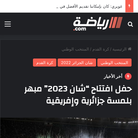
غويري: كان بإمكاننا تقديم الأفضل في المونديال
بحث عن
الق
الرئيسية
/
كرة القدم
/
المنتخب الوطني
المنتخب الوطني
شان الجزائر 2022
كرة القدم
أخر الأخبار
حفل افتتاح “شان 2023” مبهر
بلمسة جزائرية وإفريقية