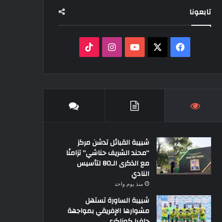
تابعونا
ف
ا
ي
X
Y
ن
T
س
o
س
i
ب
u
ت
k
و
T
ق
T
شبيبة القبائل تدشن مركز
ك
u
ر
o
“محند الشريف حناشي” تزامنًا
مع الذكرى الـ80 لتأسيس
b
ا
k
النادي
e
منذ يوم واحد
م
شبيبة الساورة تستهل
مشوارها الإفريقي بمواجهة
حافيا كوناكري