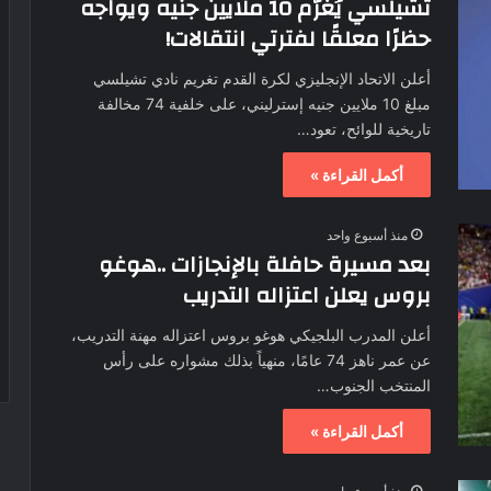
تشيلسي يُغرّم 10 ملايين جنيه ويواجه
حظرًا معلقًا لفترتي انتقالات!
أعلن الاتحاد الإنجليزي لكرة القدم تغريم نادي تشيلسي
مبلغ 10 ملايين جنيه إسترليني، على خلفية 74 مخالفة
تاريخية للوائح، تعود…
أكمل القراءة »
منذ أسبوع واحد
بعد مسيرة حافلة بالإنجازات ..هوغو
بروس يعلن اعتزاله التدريب
أعلن المدرب البلجيكي هوغو بروس اعتزاله مهنة التدريب،
عن عمر ناهز 74 عامًا، منهياً بذلك مشواره على رأس
المنتخب الجنوب…
أكمل القراءة »