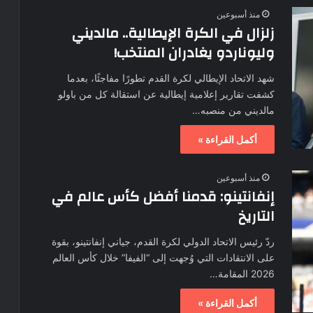
منذ أسبوعين
زلزال في الكرة الإيطالية.. مالديني
وليوناردو يغادران المنتخب!
شهد الاتحاد الإيطالي لكرة القدم تطورًا مفاجئًا، بعدما
كشفت تقارير إعلامية إيطالية عن استقالة كل من باولو
مالديني من منصبه…
أكمل القراءة »
منذ أسبوعين
إنفانتينو: قدمنا أفضل كأس عالم في
التاريخ
ردّ رئيس الاتحاد الدولي لكرة القدم، جياني إنفانتينو، بقوة
على الانتقادات التي وُجهت إلى “الفيفا” خلال كأس العالم
2026 المقامة…
أكمل القراءة »