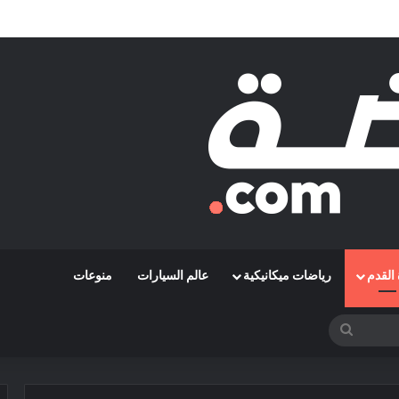
مشوارها الإفريقي بمواجهة حافيا كوناكري
القدم
رياضات ميكانيكية
عالم السيارات
منوعات
بحث
عن