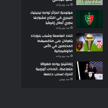
منذ يوم واحد
مولودية الجزائر تواجه نيجيليك
النيجري في افتتاح مشوارها
بدوري أبطال إفريقيا
منذ يوم واحد
اتحاد العاصمة وشباب بلوزداد
يتعرفان على منافسيهما
المحتملين في كأس
الكونفيدرالية
منذ يوم واحد
إنفانتينو يواجه ضغوطًا
متصاعدة.. اتحادات أوروبية
تتحرك لسحب دعمها
منذ يومين