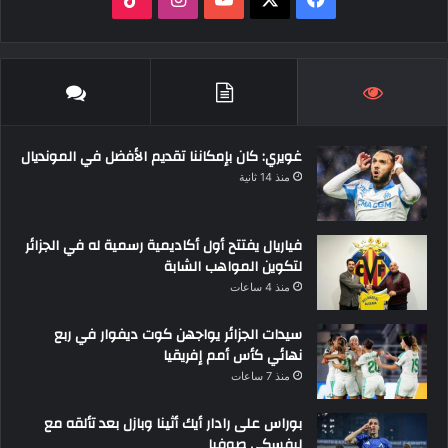
ي
X
Y
ن
T
س
o
س
i
ب
u
ت
k
غويري: كان بإمكاننا تقديم الأفضل في المونديال
و
T
ق
T
منذ 14 ثانية
ك
u
ر
o
b
ا
k
فياريال يفتتح أول أكاديمية رسمية له في الجزائر
لتكوين المواهب الشابة
e
م
منذ 4 ساعات
سيدات الجزائر يواجهن كوت ديفوار في ربع
نهائي كأس أمم إفريقيا
منذ 7 ساعات
بوراس على رادار أيك أثينا وبازل بعد تألقه مع
ليفسكي صوفيا