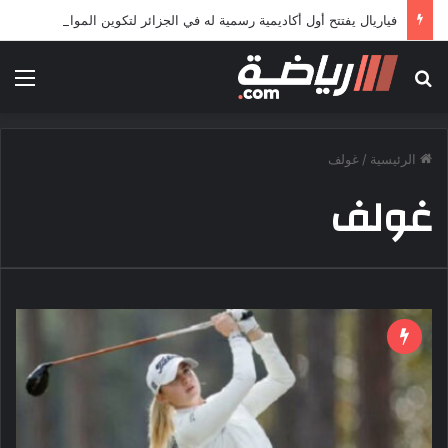
فياريال يفتتح أول أكاديمية رسمية له في الجزائر لتكوين المواهب الشابة
بحث عن
الق
الرئيسية
/
غولف
غولف