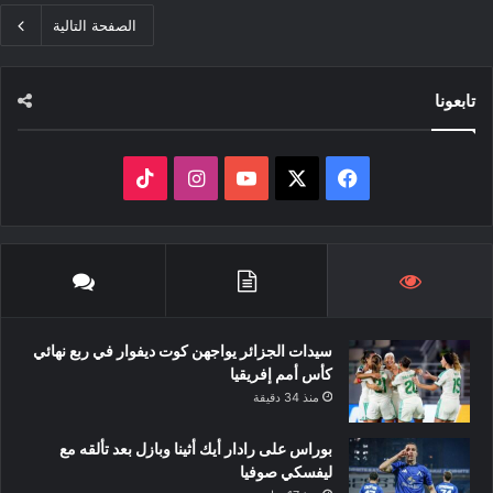
الصفحة التالية
تابعونا
ف
ا
ي
X
Y
ن
T
س
o
س
i
ب
u
ت
k
سيدات الجزائر يواجهن كوت ديفوار في ربع نهائي
و
T
ق
T
كأس أمم إفريقيا
ك
u
ر
o
منذ 34 دقيقة
b
ا
k
بوراس على رادار أيك أثينا وبازل بعد تألقه مع
ليفسكي صوفيا
e
م