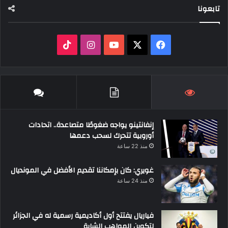
تابعونا
ف
ا
ي
X
Y
ن
T
س
o
س
i
ب
u
ت
k
إنفانتينو يواجه ضغوطًا متصاعدة.. اتحادات
و
T
ق
T
أوروبية تتحرك لسحب دعمها
ك
u
ر
o
منذ 22 ساعة
b
ا
k
غويري: كان بإمكاننا تقديم الأفضل في المونديال
منذ 24 ساعة
e
م
فياريال يفتتح أول أكاديمية رسمية له في الجزائر
لتكوين المواهب الشابة