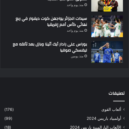
منذ يوم واحد
سيدات الجزائر يواجهن كوت ديفوار في ربع
نهائي كأس أمم إفريقيا
منذ يوم واحد
بوراس على رادار أيك أثينا وبازل بعد تألقه مع
ليفسكي صوفيا
منذ يومين
تصنيفات
ألعاب القوى
(176)
أولمبياد باريس 2024
(99)
الألعاب البارالمبية باريس 2024
(18)