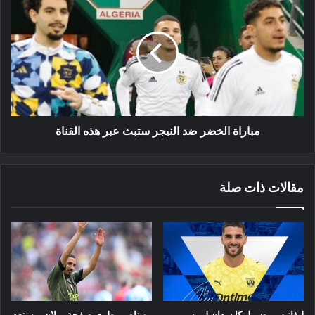
الخضر
ضد
النيجر
ستبث
عبر
هذه
القناة
مباراة الخضر ضد النيجر ستبث عبر هذه القناة
مقالات ذات صلة
ليغانيس يضم لوكا زيدان لموسم
بن ناصر يطوي صفحة ميلان ويستعد