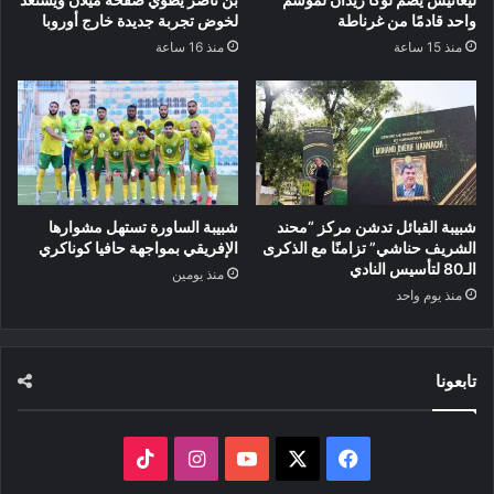
واحد قادمًا من غرناطة
لخوض تجربة جديدة خارج أوروبا
منذ 15 ساعة
منذ 16 ساعة
شبيبة القبائل تدشن مركز “محند
شبيبة الساورة تستهل مشوارها
الشريف حناشي” تزامنًا مع الذكرى
الإفريقي بمواجهة حافيا كوناكري
الـ80 لتأسيس النادي
منذ يومين
منذ يوم واحد
تابعونا
‫X
فيسبوك
‫YouTube
انستقرام
‫TikTok