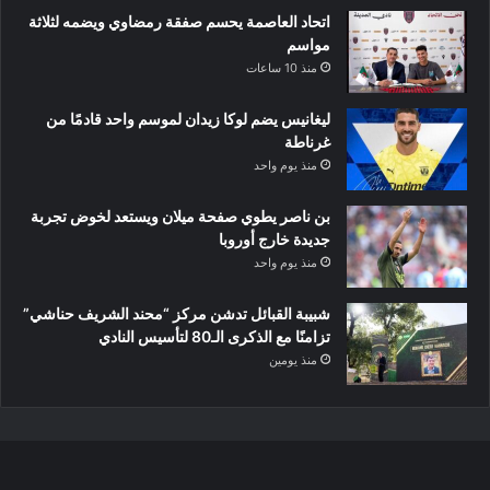
اتحاد العاصمة يحسم صفقة رمضاوي ويضمه لثلاثة
مواسم
منذ 10 ساعات
ليغانيس يضم لوكا زيدان لموسم واحد قادمًا من
غرناطة
منذ يوم واحد
بن ناصر يطوي صفحة ميلان ويستعد لخوض تجربة
جديدة خارج أوروبا
منذ يوم واحد
شبيبة القبائل تدشن مركز “محند الشريف حناشي”
تزامنًا مع الذكرى الـ80 لتأسيس النادي
منذ يومين