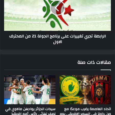
على
برنامج
الجولة
21
من
المحترف
الرابطة تجري تغييرات على برنامج الجولة 21 من المحترف
الاول
الاول
مقالات ذات صلة
اتحاد العاصمة يضرب موعدًا مع
سيدات الجزائر يواجهن مالاوي في
صن داونز في السوبر الإفريقي يوم
نصف نهائي كأس أمم إفريقيا