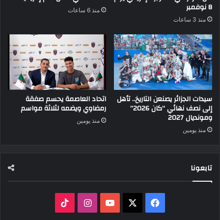
8 نوفمبر
منذ 6 ساعات
منذ 3 ساعات
سيدات الجزائر يصنعن التاريخ.. تأهل
اتحاد العاصمة يحسم صفقة
إلى نصف نهائي “كان 2026”
رمضاوي ويضمه لثلاثة مواسم
ومونديال 2027
منذ يومين
منذ يومين
تابعونا
‫X
فيسبوك
‫YouTube
انستقرام
‫TikTok