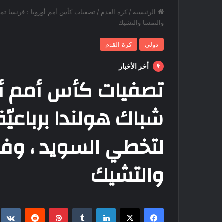
الرئيسية
/
كرة القدم
/
تصفيات كأس أمم أوروبا : فرنسا تمطر
والنمسا والتشيك
دولي
كرة القدم
أخر الأخبار
تصفيات كأس أمم أور
شباك هولندا برباعيّ
لتخطي السويد ، وفو
والتشيك
فيسبوك
‫X
لينكدإن
بينتيريست