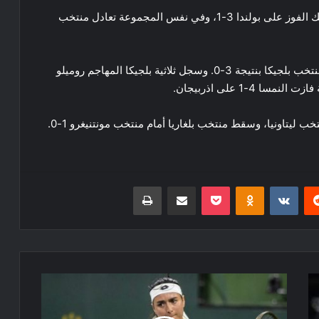
وفي المجموعة الخامسة، حقق منتخب جمهورية التشيك الفوز على بولندا 3-1، وفي نفس المجموعة تعادل منتخب
وفي المجموعة السادسة، سقط منتخب السويد أمام منتخب بلجيكا بنتيجة 3-0. وسجل ثلاثية بلجيكا المهاجم روميلو
ريست
Odnoklassniki
‫Pocket
مشاركة عبر البريد
طباعة
دورة
ميامي:
جابر