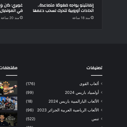
إنفانتينو يواجه ضغوطًا متصاعدة..
غويري: كان بإ
اتحادات أوروبية تتحرك لسحب دعمها
في المونديال
منذ 18 ساعة
منذ 20 ساعة
تصنيفات
مقتطفات 
ألعاب القوى
(176)
أولمبياد باريس 2024
(99)
الألعاب البارالمبية باريس 2024
(18)
الألعاب الرياضية العربية الجزائر 2023
(96)
تنس
(522)