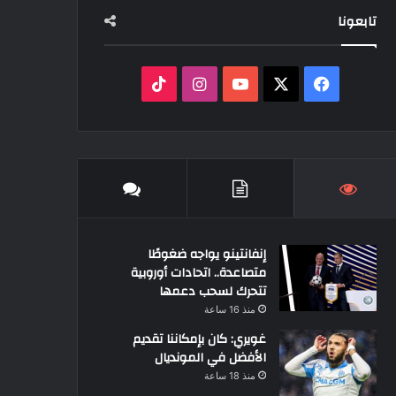
تابعونا
‫X
فيسبوك
‫YouTube
انستقرام
‫TikTok
إنفانتينو يواجه ضغوطًا
متصاعدة.. اتحادات أوروبية
تتحرك لسحب دعمها
منذ 16 ساعة
غويري: كان بإمكاننا تقديم
الأفضل في المونديال
منذ 18 ساعة