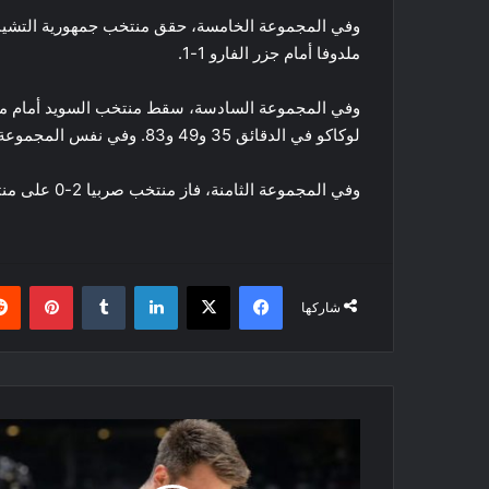
ملدوفا أمام جزر الفارو 1-1.
لوكاكو في الدقائق 35 و49 و83. وفي نفس المجموعة فازت النمسا 4-1 على اذربيجان.
وفي المجموعة الثامنة، فاز منتخب صربيا 2-0 على منتخب ليتاونيا، وسقط منتخب بلغاريا أمام منتخب مونتنيغرو 1-0.
فيسبوك
‫X
لينكدإن
بينتي
شاركها
الرابطة
الوطنة
NBA