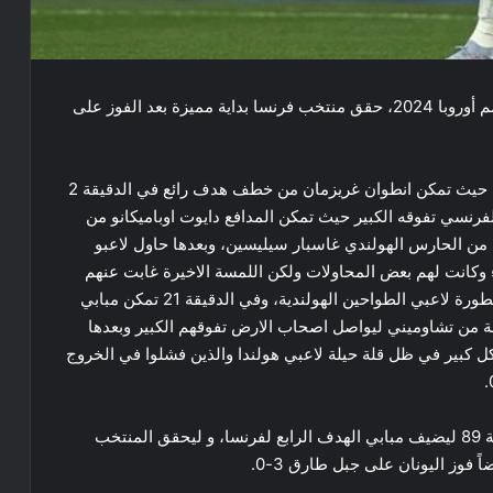
ضمن فعاليات المجموعة الثانية من منافسات ​بطولة أمم أوروبا 2024​، حقق منتخب ​فرنسا​ بداية مميزة بعد الفوز على
وبدأ الشوط الأول بطريقة نارية من جانب لاعبي الديوك حيث تمكن انطوان غريزمان من خطف هدف رائع في الدقيقة 2
رنسي تفوقه الكبير حيث تمكن المدافع دايوت اوباميكانو من
ي الدقيقة 8 بعد هفوة كبيرة من الحارس الهولندي غاسبار سيليسين، وبعدها حاول لاعبو
ء وكانت لهم بعض المحاولات ولكن اللمسة الاخيرة غابت عنهم
وبدوره تألق الدفاع الفرنسي بشكل كبير حيث اوقفوا خطورة لاعبي الطواحين الهولندية، وفي الدقيقة 21 تمكن مبابي
من تشاوميني ليواصل اصحاب الارض تفوقهم الكبير وبعدها
شكل كبير في ظل قلة حيلة لاعبي هولندا والذين فشلوا في الخروج
وفي الشوط الثاني بقيت الأمور على حالها حتّى الدقيقة 89 ليضيف مبابي الهدف الرابع لفرنسا، و ليحقق المنتخب
وز اليونان على جبل طارق 3-0.