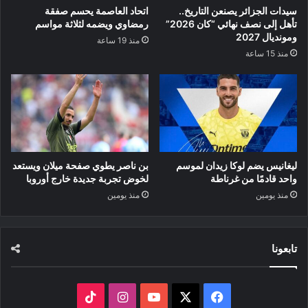
سيدات الجزائر يصنعن التاريخ..
اتحاد العاصمة يحسم صفقة
تأهل إلى نصف نهائي “كان 2026”
رمضاوي ويضمه لثلاثة مواسم
ومونديال 2027
منذ 19 ساعة
منذ 15 ساعة
ليغانيس يضم لوكا زيدان لموسم
بن ناصر يطوي صفحة ميلان ويستعد
واحد قادمًا من غرناطة
لخوض تجربة جديدة خارج أوروبا
منذ يومين
منذ يومين
تابعونا
‫X
فيسبوك
‫YouTube
انستقرام
‫TikTok