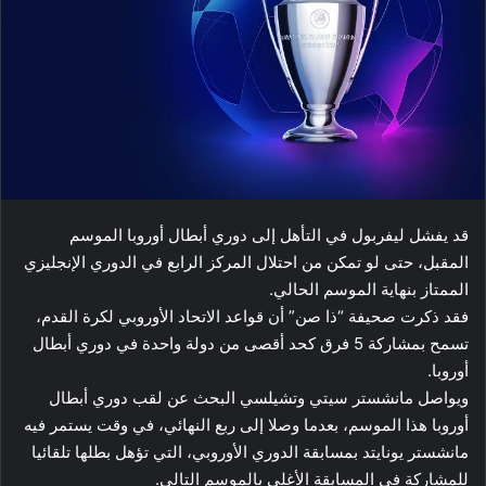
قد يفشل ​ليفربول​ في التأهل إلى ​دوري أبطال أوروبا​ الموسم
المقبل، حتى لو تمكن من احتلال المركز الرابع في ​الدوري الإنجليزي
الممتاز​ بنهاية الموسم الحالي.
فقد ذكرت صحيفة “ذا صن” أن قواعد ​الاتحاد الأوروبي لكرة القدم​،
تسمح بمشاركة 5 فرق كحد أقصى من دولة واحدة في دوري أبطال
أوروبا.
ويواصل ​مانشستر سيتي​ و​تشيلسي​ البحث عن لقب دوري أبطال
أوروبا هذا الموسم، بعدما وصلا إلى ربع النهائي، في وقت يستمر فيه ​
مانشستر يونايتد​ بمسابقة الدوري الأوروبي، التي تؤهل بطلها تلقائيا
للمشاركة في المسابقة الأغلى بالموسم التالي.