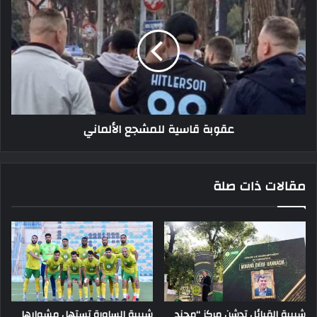
قاسية
للمشجع
الألماني
عقوبة قاسية للمشجع الألماني
مقالات ذات صلة
شبيبة القبائل تدشن مركز “محند
شبيبة الساورة تستهل مشوارها