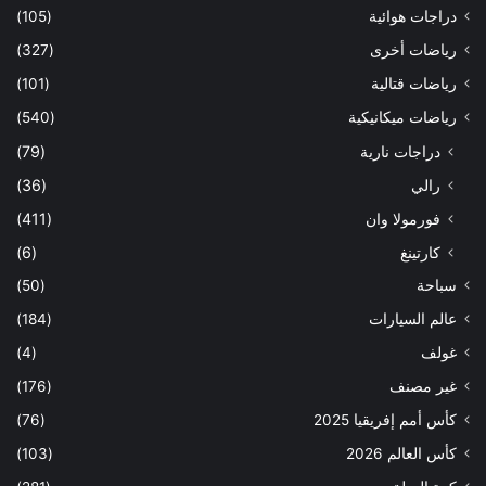
دراجات هوائية
(105)
رياضات أخرى
(327)
رياضات قتالية
(101)
رياضات ميكانيكية
(540)
دراجات نارية
(79)
رالي
(36)
فورمولا وان
(411)
كارتينغ
(6)
سباحة
(50)
عالم السيارات
(184)
غولف
(4)
غير مصنف
(176)
كأس أمم إفريقيا 2025
(76)
كأس العالم 2026
(103)