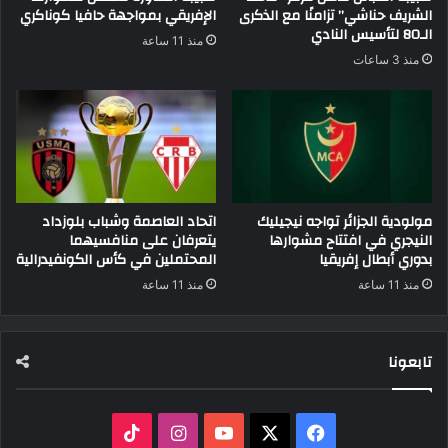
الشريف حناشي” تزامنًا مع الذكرى
الإفريقي بمواجهة حافيا كوناكري
الـ80 لتأسيس النادي
منذ 11 ساعة
منذ 3 ساعات
مولودية الجزائر تواجه نيجيليك
اتحاد العاصمة وشباب بلوزداد
النيجري في افتتاح مشوارها
يتعرفان على منافسيهما
بدوري أبطال إفريقيا
المحتملين في كأس الكونفيدرالية
منذ 11 ساعة
منذ 11 ساعة
تابعونا
‫X
فيسبوك
‫YouTube
انستقرام
‫TikTok