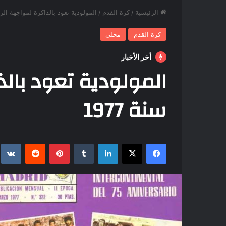
الرئيسية
/
كرة القدم
/
المولودية تعود بالذاكرة لمواجهة الريال
كرة القدم
محلي
أخر الأخبار
المولودية تعود بالذ
سنة 1977
فيسبوك
‫X
لينكدإن
بينتيريست