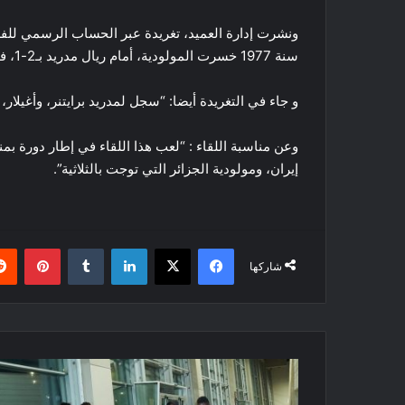
سنة 1977 خسرت المولودية، أمام ريال مدريد بـ2-1، في “سانتياغو بيرنابيو””.
و جاء في التغريدة أيضا: “سجل لمدريد برايتنر، وأغيلار، و
إيران، ومولودية الجزائر التي توجت بالثلاثية”.
فيسبوك
‫X
لينكدإن
بينتي
شاركها
المنتخب
الغاني