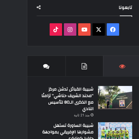
تابعونا
‫X
فيسبوك
‫YouTube
انستقرام
‫TikTok
شبيبة القبائل تدشن مركز
“محند الشريف حناشي” تزامنًا
مع الذكرى الـ80 لتأسيس
النادي
منذ 21 ثانية
شبيبة الساورة تستهل
مشوارها الإفريقي بمواجهة
حافيا كوناكري