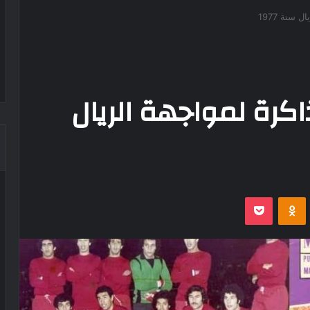
 سنة 1977
اكرة لمواجهة الريال
‫Pocket
Odnoklassniki