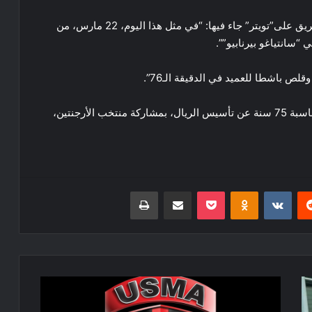
ونشرت إدارة العميد، تغريدة عبر الحساب الرسمي للفريق على”تويتر” جاء فيها: “في مثل هذا اليوم، 22 مارس، من
قلص باشطا للعميد في الدقيقة الـ76”.
وعن مناسبة اللقاء : “لعب هذا اللقاء في إطار دورة بمناسبة 75 سنة عن تأسيس الريال، بمشاركة منتخب الأرجنتين،
ريست
Odnoklassniki
‫Pocket
مشاركة عبر البريد
طباعة
كأس
الكاف: