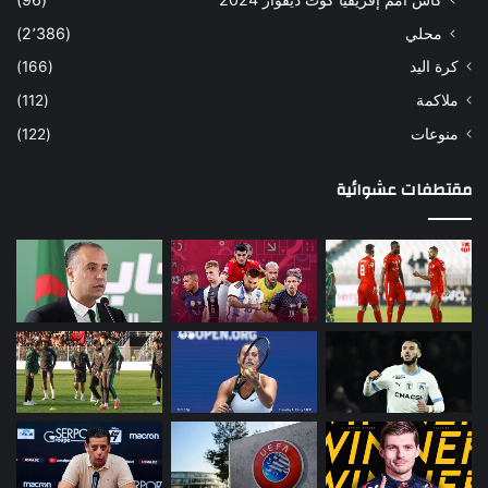
محلي
(2٬386)
كرة اليد
(166)
ملاكمة
(112)
منوعات
(122)
مقتطفات عشوائية