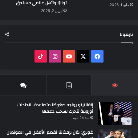
تواليًا وتأهل عالمي مستحق
مايو 1, 2026
أبريل 2, 2026
تابعونا
‫X
فيسبوك
‫YouTube
انستقرام
‫TikTok
إنفانتينو يواجه ضغوطًا متصاعدة.. اتحادات
أوروبية تتحرك لسحب دعمها
منذ 24 ثانية
غويري: كان بإمكاننا تقديم الأفضل في المونديال