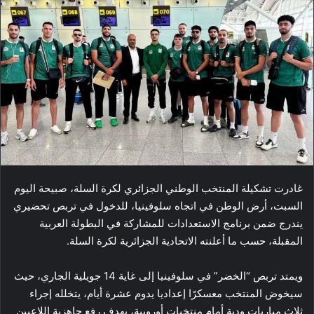
غادرت تشكيلة المنتخب الوطني الجزائري لكرة السلة، صبيحة اليوم
السبت، أرض الوطن في اتجاه سلوفينيا، للدخول في تربص تحضيري
يندرج ضمن برنامج الاستعدادات للمشاركة في البطولة العربية
المقبلة، حسب ما أعلنته الاتحادية الجزائرية لكرة السلة.
ويمتد تربص “الخضر” في سلوفينيا إلى غاية 14 جويلية الجاري، حيث
سيخوض المنتخب معسكرًا إعداديا يدوم عشرة أيام، يتخلله إجراء
ثلاث مباريات ودية أمام منتخبات أوروبية، بهدف رفع جاهزية اللاعبين