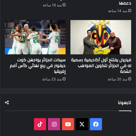
دعمها
منذ 16 ساعة
منذ 14 ساعة
فياريال يفتتح أول أكاديمية رسمية
سيدات الجزائر يواجهن كوت
له في الجزائر لتكوين المواهب
ديفوار في ربع نهائي كأس أمم
الشابة
إفريقيا
منذ 20 ساعة
منذ 23 ساعة
تابعونا
‫X
فيسبوك
‫YouTube
انستقرام
‫TikTok