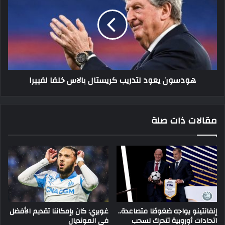
لتدريب
كريستال
بالاس
خلفا
لفييرا
هودسون يعود لتدريب كريستال بالاس خلفا لفييرا
مقالات ذات صلة
إنفانتينو يواجه ضغوطًا متصاعدة..
غويري: كان بإمكاننا تقديم الأفضل
اتحادات أوروبية تتحرك لسحب
في المونديال