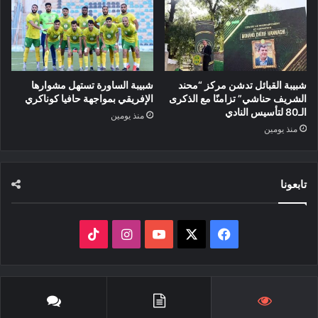
شبيبة القبائل تدشن مركز “محند
شبيبة الساورة تستهل مشوارها
الشريف حناشي” تزامنًا مع الذكرى
الإفريقي بمواجهة حافيا كوناكري
الـ80 لتأسيس النادي
منذ يومين
منذ يومين
تابعونا
‫X
فيسبوك
‫YouTube
انستقرام
‫TikTok