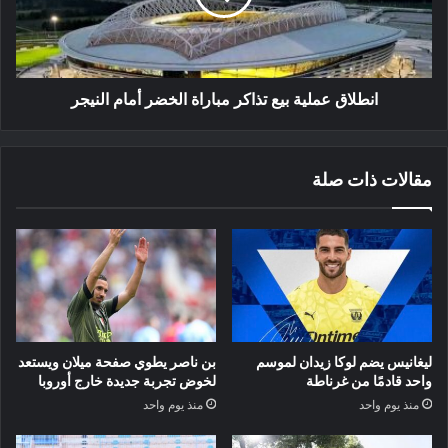
الخضر
أمام
النيجر
انطلاق عملية بيع تذاكر مباراة الخضر أمام النيجر
مقالات ذات صلة
ليغانيس يضم لوكا زيدان لموسم
بن ناصر يطوي صفحة ميلان ويستعد
واحد قادمًا من غرناطة
لخوض تجربة جديدة خارج أوروبا
منذ يوم واحد
منذ يوم واحد