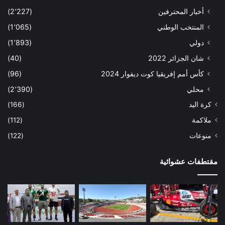
أخبار المحترفين
(2٬227)
المنتخب الوطني
(1٬065)
دولي
(1٬893)
شان الجزائر 2022
(40)
كأس أمم إفريقيا كوت ديفوار 2024
(96)
محلي
(2٬390)
كرة اليد
(166)
ملاكمة
(112)
منوعات
(122)
مقتطفات عشوائية