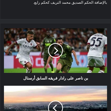
بالإضافة الحكم الصديق محمد التريف كحكم رابع.
بن
ناصر
على
رادار
فريقه
السابق
أرسنال
بن ناصر على رادار فريقه السابق أرسنال
انطلاق
عملية
بيع
تذاكر
مباراة