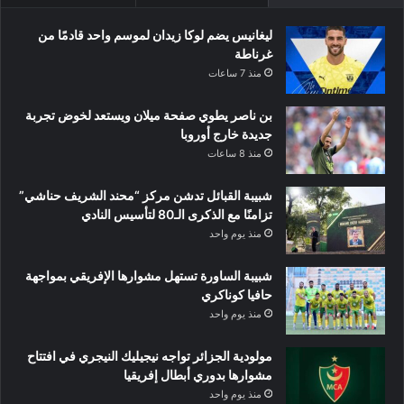
ليغانيس يضم لوكا زيدان لموسم واحد قادمًا من
غرناطة
منذ 7 ساعات
بن ناصر يطوي صفحة ميلان ويستعد لخوض تجربة
جديدة خارج أوروبا
منذ 8 ساعات
شبيبة القبائل تدشن مركز “محند الشريف حناشي”
تزامنًا مع الذكرى الـ80 لتأسيس النادي
منذ يوم واحد
شبيبة الساورة تستهل مشوارها الإفريقي بمواجهة
حافيا كوناكري
منذ يوم واحد
مولودية الجزائر تواجه نيجيليك النيجري في افتتاح
مشوارها بدوري أبطال إفريقيا
منذ يوم واحد