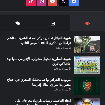
‫X
فيسبوك
‫YouTube
انستقرام
‫TikTok
شبيبة القبائل تدشن مركز “محند الشريف حناشي”
تزامنًا مع الذكرى الـ80 لتأسيس النادي
منذ 21 ثانية
شبيبة الساورة تستهل مشوارها الإفريقي بمواجهة
حافيا كوناكري
منذ 8 ساعات
مولودية الجزائر تواجه نيجيليك النيجري في افتتاح
مشوارها بدوري أبطال إفريقيا
منذ 8 ساعات
اتحاد العاصمة وشباب بلوزداد يتعرفان على