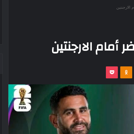
 الارجنتين
ر أمام الارجنتين
‫Pocket
Odnoklassniki