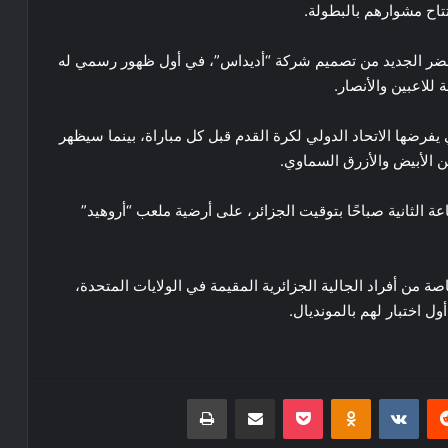
تاح مشوارهم بالبطولة.
خضر الجديد من تصميم شركة “أديداس”، في أول ظهور رسمي له
 للاعبين والأنصار.
ي يفرضها الاتحاد الدولي لكرة القدم قبل كل مباراة، بينما سيظهر
ن الأبيض والأزرق السماوي.
اعة الثانية صباحًا بتوقيت الجزائر، على أرضية ملعب “أروهيد”
اصة من أفراد الجالية الجزائرية المقيمة في الولايات المتحدة،
 اختبار لهم بالمونديال.
ريست
Odnoklassniki
‫Pocket
مشاركة عبر البريد
طباعة