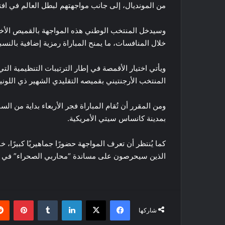
من المونديال، إلى جانب مواجهتهم لبطل العالم في افت
وسيدخل المنتخب الوطني هذه المواجهة بالقميص الأ
خلال المنافسات، ما يمنح المباراة رمزية إضافية بالنسبة
ويأتي اختيار الأقمصة في إطار الترتيبات التنظيمية الت
المنتخب الأرجنتيني بقميصه التقليدي الشهير ذي اللوني
ومن المقرر أن تُقام المباراة فجر الأربعاء بداية من الس
بمدينة كانساس سيتي الأمريكية.
كما يُنتظر أن تعرف المواجهة حضورًا جماهيريًا كبيرًا، خ
الذين سيحرصون على مساندة “محاربي الصحراء” في أول
فيسبوك
‫X
لينكدإن
بينتي
شاركها