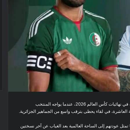
يستعد المنتخب الوطني الجزائري لخوض أولى مبارياته في نهائيات كأس العالم 2026، عندما يواجه المنتخب
العاشرة، في لقاء يحظى بترقب واسع من الجماهير الجزائرية.
 تمثل عودتهم إلى الساحة العالمية بعد الغياب عن آخر نسختين