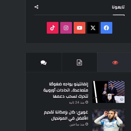
تابعونا
‫X
فيسبوك
‫YouTube
انستقرام
‫TikTok
إنفانتينو يواجه ضغوطًا
متصاعدة.. اتحادات أوروبية
تتحرك لسحب دعمها
منذ 24 ثانية
غويري: كان بإمكاننا تقديم
الأفضل في المونديال
منذ ساعتين