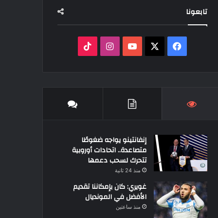
تابعونا
‫X
فيسبوك
‫YouTube
انستقرام
‫TikTok
إنفانتينو يواجه ضغوطًا
متصاعدة.. اتحادات أوروبية
تتحرك لسحب دعمها
منذ 24 ثانية
غويري: كان بإمكاننا تقديم
الأفضل في المونديال
منذ ساعتين