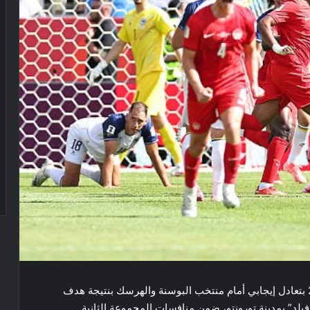
استهل المنتخب الكندي مشواره في كأس العالم 2026 بتعادل إيجابي أمام منتخب البوسنة والهرسك بنتيجة هدف
فيلد” بمدينة تورونتو، ضمن منافسات المجموعة الثانية.