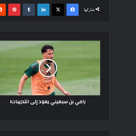
فيسبوك
‫X
لينكدإن
بينتي
شاركها
رامي
بن
سبعيني
يعود
إلى
التدريبات!
رامي بن سبعيني يعود إلى التدريبات!