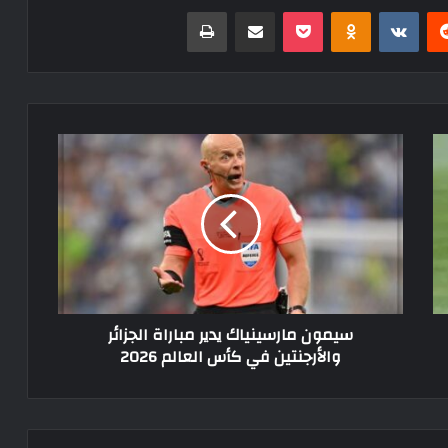
ريست
Odnoklassniki
‫Pocket
مشاركة عبر البريد
طباعة
سيمون
مارسينياك
يدير
مباراة
الجزائر
والأرجنتين
في
كأس
العالم
سيمون مارسينياك يدير مباراة الجزائر
2026
والأرجنتين في كأس العالم 2026