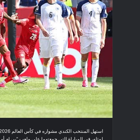
لمثله، في المباراة التي جمعتهما على ملعب “بي إم أو 