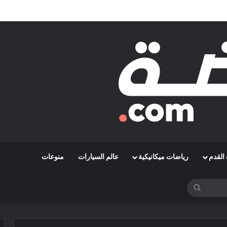
مشوارها الإفريقي بمواجهة حافيا كوناكري
القدم
رياضات ميكانيكية
عالم السيارات
منوعات
بحث
عن