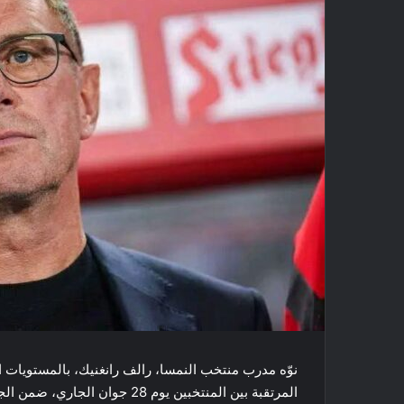
نوّه مدرب منتخب النمسا، رالف رانغنيك، بالمستويات الف
المرتقبة بين المنتخبين يوم 28 جوان الجاري، ضمن الجولة الثالثة والأخيرة من دور مجموعات كأس العالم 2026.