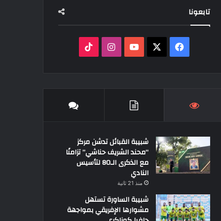
تابعونا
‫X
فيسبوك
‫YouTube
انستقرام
‫TikTok
شبيبة القبائل تدشن مركز
“محند الشريف حناشي” تزامنًا
مع الذكرى الـ80 لتأسيس
النادي
منذ 21 ثانية
شبيبة الساورة تستهل
مشوارها الإفريقي بمواجهة
حافيا كوناكري