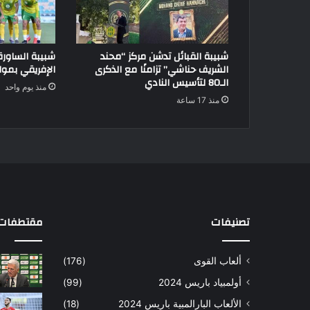
شبيبة القبائل تدشن مركز “محند
شبيبة الساور
الشريف حناشي” تزامنًا مع الذكرى
الإفريقي بموا
الـ80 لتأسيس النادي
منذ يوم واحد
منذ 17 ساعة
تصنيفات
مقتطفات 
ألعاب القوى
(176)
أولمبياد باريس 2024
(99)
الألعاب البارالمبية باريس 2024
(18)