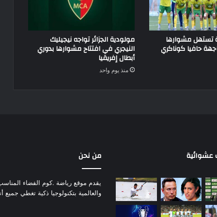
ة تستهل مشوارها
مولودية الجزائر تواجه نيجيليك
جهة حافيا كوناكري
النيجري في افتتاح مشوارها بدوري
أبطال إفريقيا
منذ يوم واحد
عشوائية
من نحن
يقدم موقع رياضة .كوم الفضاء المناسب لم
والعالمية بتكنولوجيا ذكية تغطي جميع أ