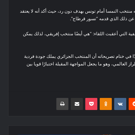
نتخب النمسا أمام تونس بهدف دون رد، حيث أكد أنه لا يعتقد
ا عن ذلك الذي قدمه “نسور قرطاج”.
ية التي أعقبت اللقاء: “هي أيضًا منتخب إفريقي، لذلك يمكن
دًا في ختام تصريحاته أن المنتخب الجزائري يملك جودة فردية
ز العالمي، وهو ما يجعل المواجهة المقبلة اختبارًا قويا بين
ريست
Odnoklassniki
‫Pocket
مشاركة عبر البريد
طباعة