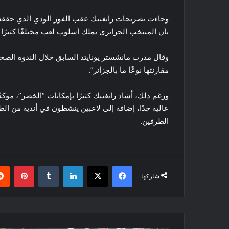
وجاءت تصريحات رانغنيك عقب الفوز الودي الذي حققه م
بأن المنتخب الجزائري يملك أسلوب لعب مختلفًا كثيرً
وقال مدرب مانشستر يونايتد السابق خلال الندوة الصحف
مقارنتها نوعًا ما بالجزائر”.
ورغم ذلك، أشاد رانغنيك كثيرًا بإمكانات “الخضر”، مؤك
عالية جدًا، إضافة إلى لاعبين ينشطون في أندية من الطرا
الطرفين.
فيسبوك
‫X
لينكدإن
بينتي
شاركها