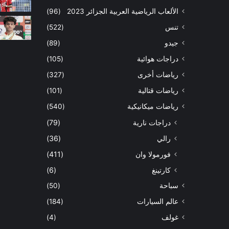
الألعاب الرياضية العربية الجزائر 2023
(96)
تنس
(522)
جيدو
(89)
دراجات هوائية
(105)
رياضات أخرى
(327)
رياضات قتالية
(101)
رياضات ميكانيكية
(540)
دراجات نارية
(79)
رالي
(36)
فورمولا وان
(411)
كارتينغ
(6)
سباحة
(50)
عالم السيارات
(184)
غولف
(4)