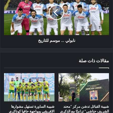
موسم
للتاريخ
نابولي … موسم للتاريخ
مقالات ذات صلة
شبيبة القبائل تدشن مركز “محند
شبيبة الساورة تستهل مشوارها
الشريف حناشي” تزامنًا مع الذكرى
الإفريقي بمواجهة حافيا كوناكري