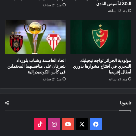
الـ80 لتأسيس النادي
منذ 21 ساعة
منذ 13 ساعة
مولودية الجزائر تواجه نيجيليك
اتحاد العاصمة وشباب بلوزداد
النيجري في افتتاح مشوارها بدوري
يتعرفان على منافسيهما المحتملين
أبطال إفريقيا
في كأس الكونفيدرالية
منذ 21 ساعة
منذ 21 ساعة
تابعونا
‫X
فيسبوك
‫YouTube
انستقرام
‫TikTok