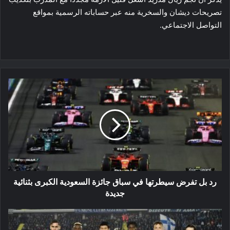
تصريحات ديشان والسخرية منه عبر حساباته الرسمية بمواقع
التواصل الاجتماعي.
رد
بل
تفرض
سيطرتها
في
سباق
جائزة
السعودية
الكبرى
بثنائية
رد بل تفرض سيطرتها في سباق جائزة السعودية الكبرى بثنائية
جديدة
جديدة
نابولي
…