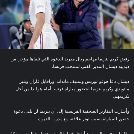
رفض كريم ​بنزيما​ مهاجم ريال مدريد الدعوة التي تلقاها مؤخرا من
ديدييه ​ديشان​ المدير الفني لمنتخب ​فرنسا​.
ديشان دعا هوغو لوريس وستيف مانداندا ورافايل فاران وبليز
ماتويدي وكريم بنزيما لحضور مباراة فرنسا أمام هولندا من أجل
تكريمهم.
وأشارت التقارير الصحفية الفرنسية إلى أن بنزيما لن يلبي دعوة
حضور المباراة بسبب توتر علاقته مع مدرب الديوك.
يذكر ان نجم ريال مدريد أشعل فتيل الأزمة مجددا مع المدرب بتكذيب