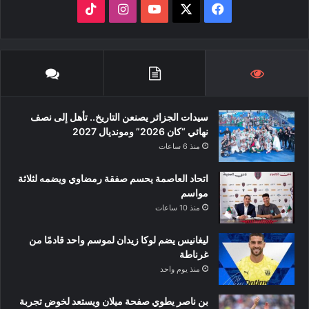
‫X
فيسبوك
‫YouTube
انستقرام
‫TikTok
سيدات الجزائر يصنعن التاريخ.. تأهل إلى نصف
نهائي “كان 2026” ومونديال 2027
منذ 6 ساعات
اتحاد العاصمة يحسم صفقة رمضاوي ويضمه لثلاثة
مواسم
منذ 10 ساعات
ليغانيس يضم لوكا زيدان لموسم واحد قادمًا من
غرناطة
منذ يوم واحد
بن ناصر يطوي صفحة ميلان ويستعد لخوض تجربة