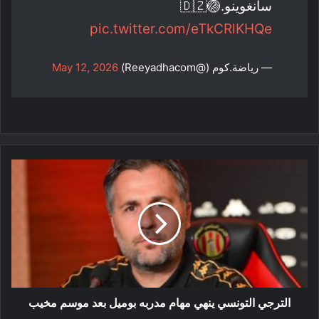
سانغوينو.🏐🇩🇿
pic.twitter.com/eTkCRlKHQe
— رياضة.كوم (@Reeyadhacom)
May 12, 2026
الترجي
التونسي
ينهي
مهام
مدربه
بوميل
بعد
موسم
مخيب
الترجي التونسي ينهي مهام مدربه بوميل بعد موسم مخيب