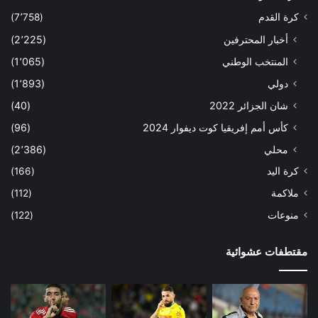
كرة القدم
(7٬758)
أخبار المحترفين
(2٬225)
المنتخب الوطني
(1٬065)
دولي
(1٬893)
شان الجزائر 2022
(40)
كأس أمم إفريقيا كوت ديفوار 2024
(96)
محلي
(2٬386)
كرة اليد
(166)
ملاكمة
(112)
منوعات
(122)
مقتطفات عشوائية