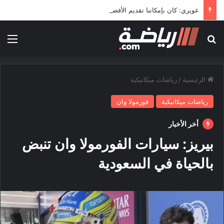
غويري: كان بإمكاننا تقديم الأفضل في المونديال
بحث عن
الق
الرئيسية
/
رياضات ميكانيكية
رياضات ميكانيكية
فورمولا وان
أخر الأخبار
بيريز: سيارات الفورمولا وان تنبض
بالحياة في السعودية