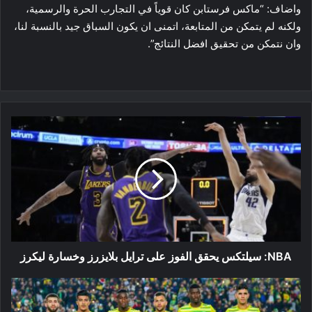
واضاف: “ماكس فرستابن كان قوياً في التجارب الحرة والرسمية،
ولكنه لم يتمكن من المتابعة، اتمنى ان يكون السباق جيد بالنسبة لنا،
وان نتمكن من تحقيق افضل النتائج”.
NBA:
سيلتكس
يحقق
الفوز
على
ترايل
بلايزرز
وخسارة
ليكرز
NBA: سيلتكس يحقق الفوز على ترايل بلايزرز وخسارة ليكرز
شبية
القبائل