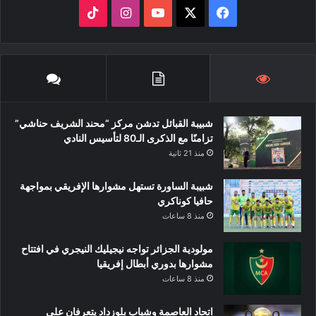
‫X
فيسبوك
‫YouTube
انستقرام
‫TikTok
شبيبة القبائل تدشن مركز “محند الشريف حناشي”
تزامنًا مع الذكرى الـ80 لتأسيس النادي
منذ 21 ثانية
شبيبة الساورة تستهل مشوارها الإفريقي بمواجهة
حافيا كوناكري
منذ 8 ساعات
مولودية الجزائر تواجه نيجيليك النيجري في افتتاح
مشوارها بدوري أبطال إفريقيا
منذ 8 ساعات
اتحاد العاصمة وشباب بلوزداد يتعرفان على