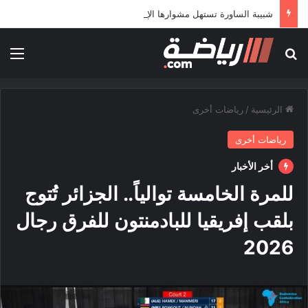
شبيبة الساورة تستهل مشوارها الإفريقي بمواجهة حافيا كوناكري
بحث عن
الق
الرئيسية
/
رياضات أخرى
رياضات أخرى
أخر الأخبار
للمرة الخامسة توالياً.. الجزائر تُتوج
بلقب إفريقيا للبادمنتون للفرق رجال
2026