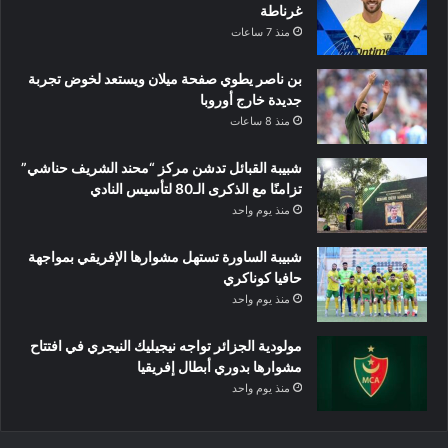
غرناطة
منذ 7 ساعات
بن ناصر يطوي صفحة ميلان ويستعد لخوض تجربة
جديدة خارج أوروبا
منذ 8 ساعات
شبيبة القبائل تدشن مركز “محند الشريف حناشي”
تزامنًا مع الذكرى الـ80 لتأسيس النادي
منذ يوم واحد
شبيبة الساورة تستهل مشوارها الإفريقي بمواجهة
حافيا كوناكري
منذ يوم واحد
مولودية الجزائر تواجه نيجيليك النيجري في افتتاح
مشوارها بدوري أبطال إفريقيا
منذ يوم واحد