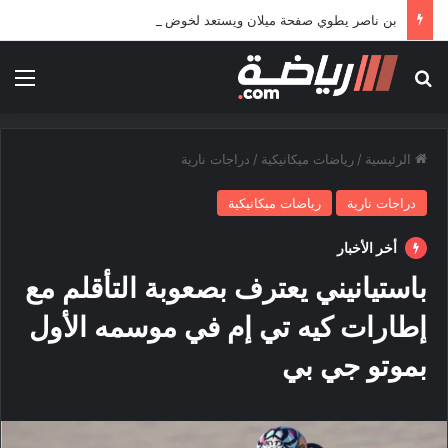
بن ناصر يطوي صفحة ميلان ويستعد لخوض تجربة جديدة خارج أوروبا
بحث عن
الق
الرئيسية
/
رياضات ميكانيكية
/
دراجات نارية
دراجات نارية
رياضات ميكانيكية
أخر الأخبار
باستيانيني يعترف بصعوبة التأقلم مع
إطارات كيه تي إم في موسمه الأول
بموتو جي بي