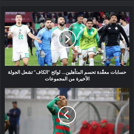
حسابات
معقّدة
تحسم
المتأهلين…
لوائح
“الكاف”
تشعل
الجولة
الأخيرة
من
حسابات معقّدة تحسم المتأهلين… لوائح “الكاف” تشعل الجولة
المجموعات
الأخيرة من المجموعات
مولودية
الجزائر
يوسع
الفارق
في
الصدارة
بعد