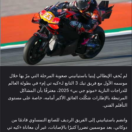
لم يُخفِ الإيطالي إينيا باستيانيني صعوبة المرحلة التي مرّ بها خلال
موسمه الأول مع فريق تيك 3 التابع لـ«كيه تي إم» في بطولة العالم
للدراجات النارية «موتو جي بي» 2025، معترفًا بأن المشاكل
المرتبطة بالإطارات شكّلت العائق الأكبر أمامه، خاصة على مستوى
التأقلم الفني.
وانضم باستيانيني إلى الفريق الرديف للصانع النمساوي قادمًا من
دوكاتي، بعد موسمين تضررا كثيرًا بالإصابات، غير أن معاناة «كيه تي