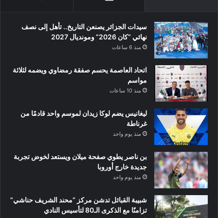
سيدات الجزائر يصنعن التاريخ.. تأهل إلى نصف
نهائي “كان 2026” ومونديال 2027
منذ 6 ساعات
اتحاد العاصمة يحسم صفقة رمضاوي ويضمه لثلاثة
مواسم
منذ 10 ساعات
ليغانيس يضم لوكا زيدان لموسم واحد قادمًا من
غرناطة
منذ يوم واحد
بن ناصر يطوي صفحة ميلان ويستعد لخوض تجربة
جديدة خارج أوروبا
منذ يوم واحد
شبيبة القبائل تدشن مركز “محند الشريف حناشي”
تزامنًا مع الذكرى الـ80 لتأسيس النادي