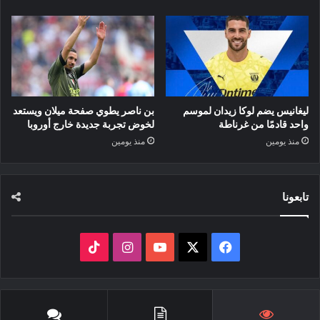
ليغانيس يضم لوكا زيدان لموسم
بن ناصر يطوي صفحة ميلان ويستعد
واحد قادمًا من غرناطة
لخوض تجربة جديدة خارج أوروبا
منذ يومين
منذ يومين
تابعونا
‫X
فيسبوك
‫YouTube
انستقرام
‫TikTok