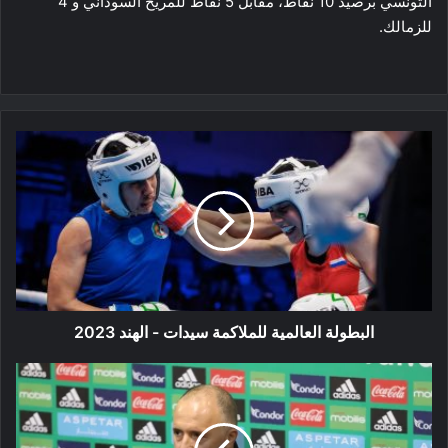
التونسي برصيد 10 نقاط، مقابل 5 نقاط للمريخ السوداني و 4
للزمالك.
البطولة
العالمية
للملاكمة
سيدات
-
الهند
2023
البطولة العالمية للملاكمة سيدات - الهند 2023
بلماضي
على
موعد
مع