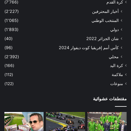
كرة القدم
(7٬766)
أخبار المحترفين
(2٬227)
المنتخب الوطني
(1٬065)
دولي
(1٬893)
شان الجزائر 2022
(40)
كأس أمم إفريقيا كوت ديفوار 2024
(96)
محلي
(2٬392)
كرة اليد
(166)
ملاكمة
(112)
منوعات
(122)
مقتطفات عشوائية