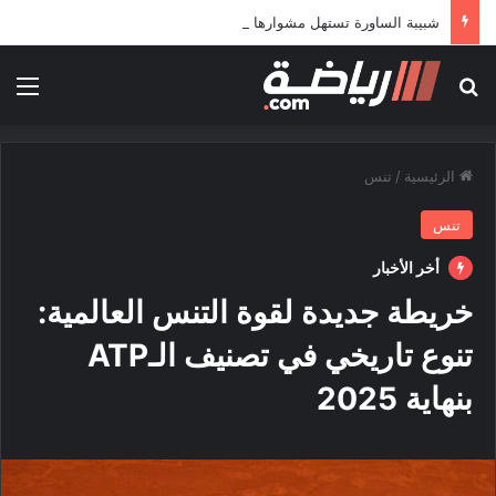
شبيبة الساورة تستهل مشوارها الإفريقي بمواجهة حافيا كوناكري
بحث عن
الق
الرئيسية
/
تنس
تنس
أخر الأخبار
خريطة جديدة لقوة التنس العالمية:
تنوع تاريخي في تصنيف الـATP
بنهاية 2025