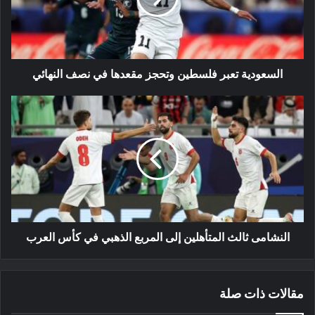
في
نصف
النهائي
السعودية تعبر فلسطين وتحجز مقعدها في نصف النهائي
النشامى
ثالث
المتأهلين
إلى
المربع
الذهبي
في
كأس
العرب
النشامى ثالث المتأهلين إلى المربع الذهبي في كأس العرب
مقالات ذات صلة