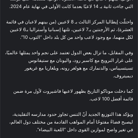
التي جاءت ثانية بـ 14 لاعبًا بعدما كانت الأولى في نهاية عام 2024.
واحتلّت إيطاليا المركز الثالث بـ 8 لاعبين (من بينهم لاعبان في قائمة
العشرة)، ثم الأرجنتين بـ7 لاعبين، تلتها إسبانيا وأستراليا بـ6 لاعبين
لكل منهما، مع وجود لاعب واحد من كل بلد داخل “التوب 10”.
وفي المقابل، ما تزال بعض الدول تعتمد على نجم واحد يمثلها عالميًا،
على غرار النرويج مع كاسبر رود، واليونان مع ستيفانوس
تسيتسيباس، والدنمارك مع هولغر رونه، وبلغاريا مع غريغور
ديميتروف.
كما دخلت موناكو التاريخ بظهور لاعبها فاشيروت لأول مرة ضمن
قائمة أفضل 100 لاعب.
ويؤكد هذا التوزيع الجديد أنّ التنس تجاوز حدود مدارسه التقليدية،
ليصبح فضاءً مفتوحًا أمام المواهب القادمة من مختلف دول العالم،
في تغير واضح لموازين القوى داخل “اللعبة البيضاء”.