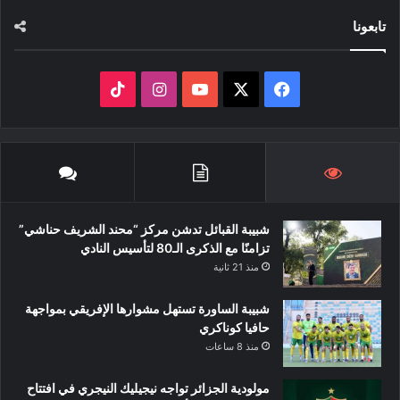
تابعونا
‫X
فيسبوك
‫YouTube
انستقرام
‫TikTok
شبيبة القبائل تدشن مركز “محند الشريف حناشي”
تزامنًا مع الذكرى الـ80 لتأسيس النادي
منذ 21 ثانية
شبيبة الساورة تستهل مشوارها الإفريقي بمواجهة
حافيا كوناكري
منذ 8 ساعات
مولودية الجزائر تواجه نيجيليك النيجري في افتتاح