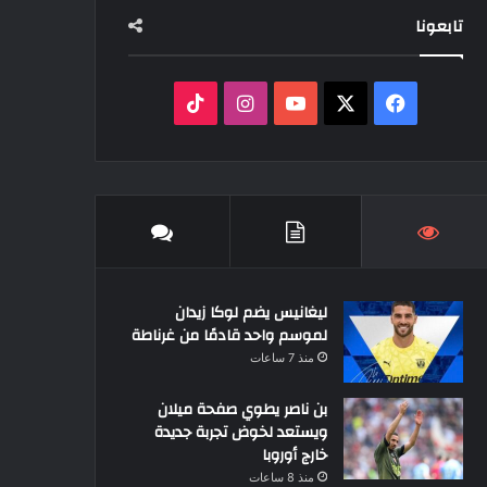
تابعونا
‫X
فيسبوك
‫YouTube
انستقرام
‫TikTok
ليغانيس يضم لوكا زيدان
لموسم واحد قادمًا من غرناطة
منذ 7 ساعات
بن ناصر يطوي صفحة ميلان
ويستعد لخوض تجربة جديدة
خارج أوروبا
منذ 8 ساعات