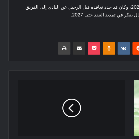
وينتهي عقد إبراهيم دياز مع النادي الملكي في صيف 2025، وكان قد جدد تعاقده قبل الرحيل عن النادي إلى الفريق
فكر في تمديد العقد حتى 2027.
ريست
Odnoklassniki
‫Pocket
مشاركة عبر البريد
طباعة
راشفورد
يتخطى
رقم
رونالدو
مع
مانشستر
يونايتد