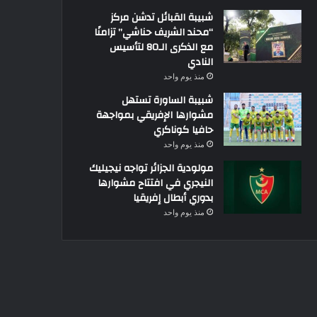
شبيبة القبائل تدشن مركز
“محند الشريف حناشي” تزامنًا
مع الذكرى الـ80 لتأسيس
النادي
منذ يوم واحد
شبيبة الساورة تستهل
مشوارها الإفريقي بمواجهة
حافيا كوناكري
منذ يوم واحد
مولودية الجزائر تواجه نيجيليك
النيجري في افتتاح مشوارها
بدوري أبطال إفريقيا
منذ يوم واحد