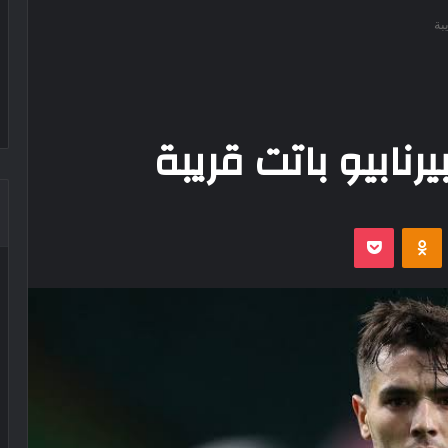
بة
يرنابيو باتت قريبة
‫Pocket
Odnoklassniki