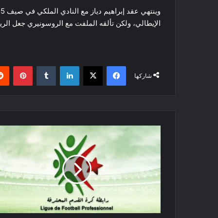
الإيطالي، ولكن تألقه الملفت مع الروسونيري جعل الريال ي
فيسبوك
‫X
لينكدإن
بينتي
شاركها
التعادل
يحسم
قمة
الحمراوة
والسياسي
و
3
نقاط
مهمة