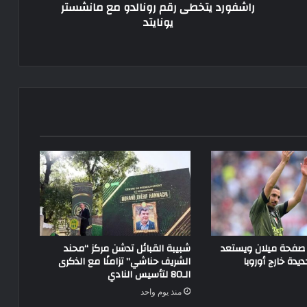
راشفورد يتخطى رقم رونالدو مع مانشستر
يونايتد
 صفحة ميلان ويستعد
شبيبة القبائل تدشن مركز “محند
يدة خارج أوروبا
الشريف حناشي” تزامنًا مع الذكرى
الـ80 لتأسيس النادي
منذ يوم واحد