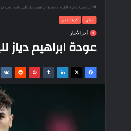
الرئيسية
/
كرة القدم
/
عودة ابراهيم دياز للبيرنابيو باتت قري
دولي
كرة القدم
أخر الأخبار
عودة ابراهيم دياز للب
فيسبوك
‫X
لينكدإن
بينتيريست