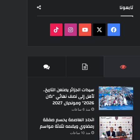
تابعونا
‫X
فيسبوك
‫YouTube
انستقرام
‫TikTok
سيدات الجزائر يصنعن التاريخ..
تأهل إلى نصف نهائي “كان
2026” ومونديال 2027
منذ 6 ساعات
اتحاد العاصمة يحسم صفقة
رمضاوي ويضمه لثلاثة مواسم
منذ 10 ساعات