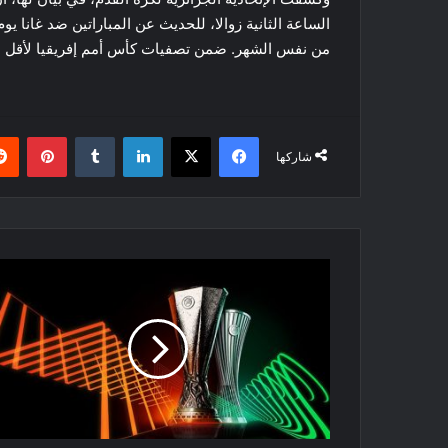
من نفس الشهر. ضمن تصفيات كأس أمم إفريقيا لأقل من 23 س
فيسبوك
‫X
لينكدإن
بينتي
شاركها
مواجهات
واعدة
في
إياب
دور
ال
16
من
اليوروباليغ