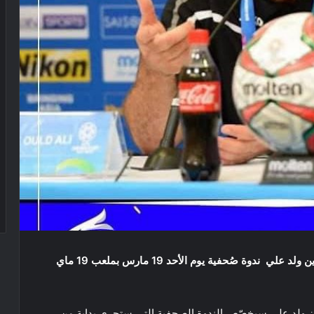
يعقد مدرب المنتخب الوطني لأقل من 23 عاما، نورالدين ولد علي ندوة صُحفية يوم الأحد 19 مارس بملعب 19 ماي
 أن ولد علي سيخصّص الندوة الصحفية التي ستجري بداية من