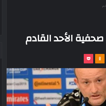
دم
صحفية الأحد القادم
‫Pocket
Odnoklassniki