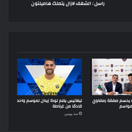
راسل : الشغف لازال يتملك هاميلتون
ة يحسم صفقة رمضاوي
ليغانيس يضم لوكا زيدان لموسم واحد
 مواسم
قادمًا من غرناطة
منذ يومين