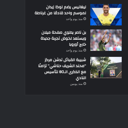
ليغانيس يضم لوكا زيدان
لموسم واحد قادمًا من غرناطة
منذ يوم واحد
بن ناصر يطوي صفحة ميلان
ويستعد لخوض تجربة جديدة
خارج أوروبا
منذ يوم واحد
شبيبة القبائل تدشن مركز
“محند الشريف حناشي” تزامنًا
مع الذكرى الـ80 لتأسيس
النادي
منذ يومين