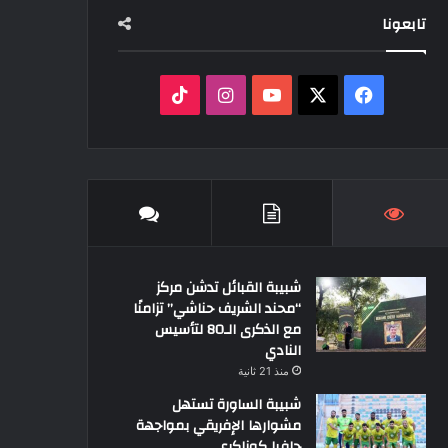
تابعونا
‫X
فيسبوك
‫YouTube
انستقرام
‫TikTok
شبيبة القبائل تدشن مركز
“محند الشريف حناشي” تزامنًا
مع الذكرى الـ80 لتأسيس
النادي
منذ 21 ثانية
شبيبة الساورة تستهل
مشوارها الإفريقي بمواجهة
حافيا كوناكري