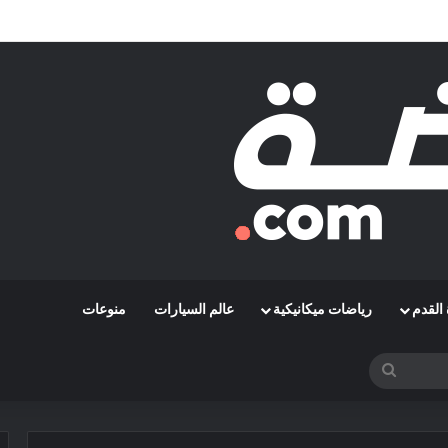
مشوارها الإفريقي بمواجهة حافيا كوناكري
القدم
رياضات ميكانيكية
عالم السيارات
منوعات
بحث
عن