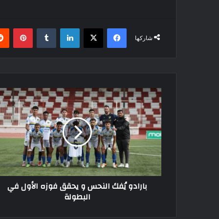
فيسبوك
‫X
لينكدإن
بينتي
شاركها
بارادو
يُفك
النحس و
يحقق
فوزه
الأول
في
البطولة
بارادو يُفك النحس و يحقق فوزه الأول في
البطولة