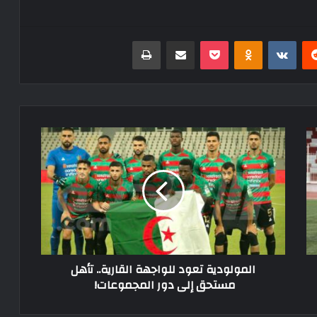
ريست
Odnoklassniki
‫Pocket
مشاركة عبر البريد
طباعة
المولودية
تعود
للواجهة
القارية..
تأهل
مستحق
إلى
دور
المجموعات!
المولودية تعود للواجهة القارية.. تأهل
مستحق إلى دور المجموعات!