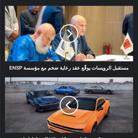
مستقبل
الرويسات
يوقّع
عقد
رعاية
ضخم
مع
مؤسسة
ENSP
مستقبل الرويسات يوقّع عقد رعاية ضخم مع مؤسسة ENSP
دودج
تفكر
في
إعادة
محركات
V8
إلى
طرازاتها