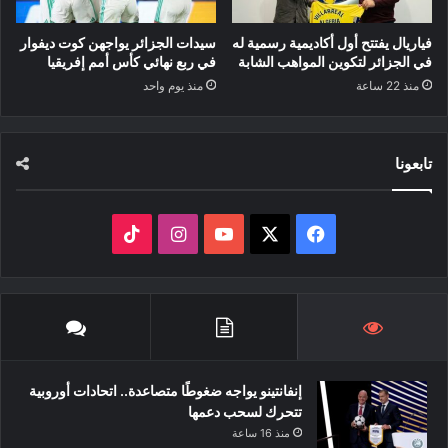
فياريال يفتتح أول أكاديمية رسمية له
سيدات الجزائر يواجهن كوت ديفوار
في الجزائر لتكوين المواهب الشابة
في ربع نهائي كأس أمم إفريقيا
منذ 22 ساعة
منذ يوم واحد
تابعونا
‫X
فيسبوك
‫YouTube
انستقرام
‫TikTok
إنفانتينو يواجه ضغوطًا متصاعدة.. اتحادات أوروبية
تتحرك لسحب دعمها
منذ 16 ساعة