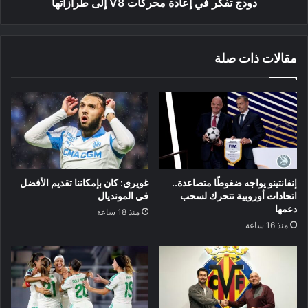
دودج تفكر في إعادة محركات V8 إلى طرازاتها
مقالات ذات صلة
إنفانتينو يواجه ضغوطًا متصاعدة..
غويري: كان بإمكاننا تقديم الأفضل
اتحادات أوروبية تتحرك لسحب
في المونديال
دعمها
منذ 18 ساعة
منذ 16 ساعة