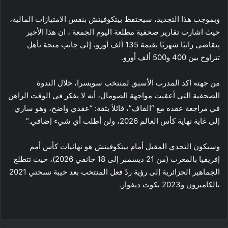
وبموجب هذا التجديد، سيحتفظ بيتكوفيتش بنفس الامتيازات المالية،
حيث اشارت تقارير صحفية مطلعة اليوم الجمعة ، ان هذا الأخير
يتقاضى راتبًا شهريًا بقيمة 135 ألف أورو، إلى جانب منحة تأهل
تتراوح بين 400 و500 ألف أورو.
من جهته اكد المدرب الأسبق لمنتخب سويسرا، خلال الندوة
الصحفية التي أعقبت مواجهة الصومال، أنه لا يفكر في الوقت الراهن
في مراجعة عقده مع “الفاف”، قائلاً بثقة: “عقدي واضح، وهو ساري
إلى غاية نهاية كأس العالم 2026، ولن أطلب أي شيء إضافي.”
وسيكون التحدي المقبل أمام بيتكوفيتش هو نهائيات كأس أمم
إفريقيا بالمغرب (من 21 ديسمبر إلى 18 جانفي 2026)، حيث تتطلع
الجماهير الجزائرية إلى رؤية ردّ فعل المنتخب بعد خيبة نسختي 2021
بالكاميرون و2023 بكوت ديفوار.