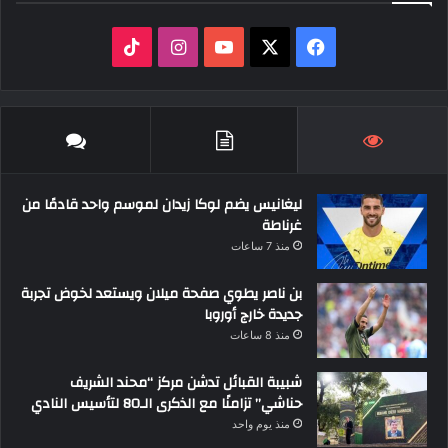
‫X
فيسبوك
‫YouTube
انستقرام
‫TikTok
ليغانيس يضم لوكا زيدان لموسم واحد قادمًا من
غرناطة
منذ 7 ساعات
بن ناصر يطوي صفحة ميلان ويستعد لخوض تجربة
جديدة خارج أوروبا
منذ 8 ساعات
شبيبة القبائل تدشن مركز “محند الشريف
حناشي” تزامنًا مع الذكرى الـ80 لتأسيس النادي
منذ يوم واحد