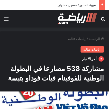
شبيبة الساورة تستهل مشوارها الإفريقي بمواجهة حافيا كوناكري
بحث عن
الق
الرئيسية
/
رياضات قتالية
رياضات قتالية
أخر الأخبار
مشاركة 538 مصارعا في البطولة
الوطنية للفوفينام فيات فوداو بتبسة