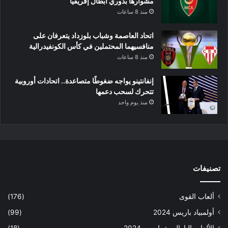
مشوارها بدوري أبطال إفريقيا
منذ 8 ساعات
اتحاد العاصمة وشباب بلوزداد يتعرفان على
منافسيهما المحتملين في كأس الكونفيدرالية
منذ 8 ساعات
إنفانتينو يواجه ضغوطًا متصاعدة.. اتحادات أوروبية
تتحرك لسحب دعمها
منذ يوم واحد
تصنيفات
ألعاب القوى
(176)
أولمبياد باريس 2024
(99)