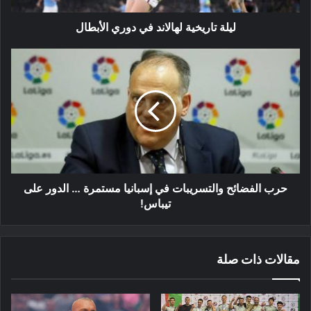
ليلة تاريخية لهالاند في دوري الأبطال
حرب
الفضائح
والتسريبات
في
إسبانيا
مستمرة
…
الدور
على
تيباس!
حرب الفضائح والتسريبات في إسبانيا مستمرة … الدور على
تيباس!
مقالات ذات صلة