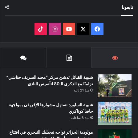
تابعونا
‫X
فيسبوك
‫YouTube
انستقرام
‫TikTok
شبيبة القبائل تدشن مركز “محند الشريف حناشي”
تزامنًا مع الذكرى الـ80 لتأسيس النادي
منذ 21 ثانية
شبيبة الساورة تستهل مشوارها الإفريقي بمواجهة
حافيا كوناكري
منذ 8 ساعات
مولودية الجزائر تواجه نيجيليك النيجري في افتتاح