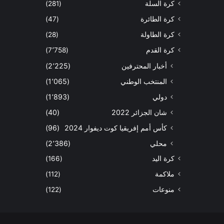
كرة السلة
(281)
كرة الطائرة
(47)
كرة الطاولة
(28)
كرة القدم
(7٬758)
أخبار المحترفين
(2٬225)
المنتخب الوطني
(1٬065)
دولي
(1٬893)
شان الجزائر 2022
(40)
كأس أمم إفريقيا كوت ديفوار 2024
(96)
محلي
(2٬386)
كرة اليد
(166)
ملاكمة
(112)
منوعات
(122)