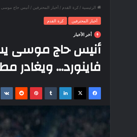
الرئيسية
/
كرة القدم
/
أخبار المحترفين
/
أنيس حاج موسى يسج
أخبار المحترفين
كرة القدم
أخر الأخبار
أنيس حاج موسى يسج
فاينورد… ويغادر مطرو
فيسبوك
‫X
لينكدإن
بينتيريست