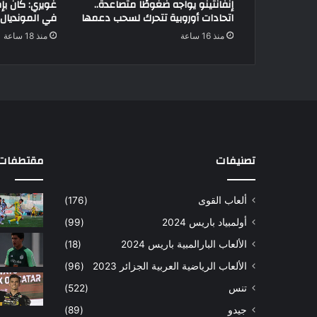
إنفانتينو يواجه ضغوطًا متصاعدة..
غويري: كان بإ
اتحادات أوروبية تتحرك لسحب دعمها
في المونديال
منذ 16 ساعة
منذ 18 ساعة
تصنيفات
مقتطفات 
ألعاب القوى
(176)
أولمبياد باريس 2024
(99)
الألعاب البارالمبية باريس 2024
(18)
الألعاب الرياضية العربية الجزائر 2023
(96)
تنس
(522)
جيدو
(89)