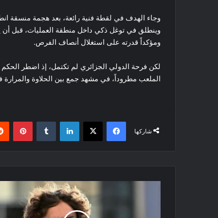
وجاء الهدف في لقطة فنية رائعة، بعد هجمة منسقة انط
وينطلق في توغل ذكي داخل منطقة العمليات، قبل أن يط
ومؤكداً قدرته على استغلال أنصاف الفرص.
لكن فرحة الدولي الجزائري لم تكتمل، إذ اضطر الحكم بع
الملعب مطروداً، في مشهد جمع بين الحلاوة والمرارة 
فيسبوك
‫X
لينكدإن
بينتي
شاركها
هل
عاد
ياسين
عدلي