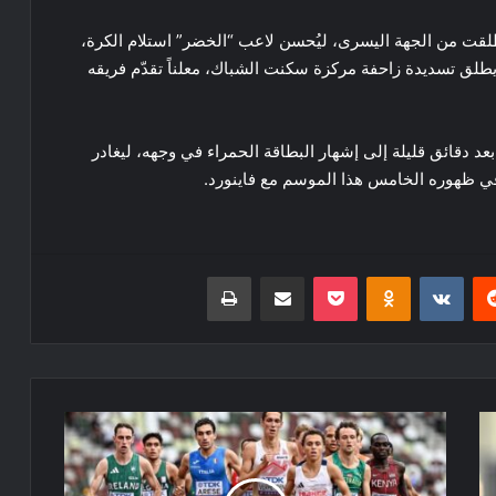
لقت من الجهة اليسرى، ليُحسن لاعب “الخضر” استلام الكرة،
لق تسديدة زاحفة مركزة سكنت الشباك، معلناً تقدّم فريقه
د دقائق قليلة إلى إشهار البطاقة الحمراء في وجهه، ليغادر
في ظهوره الخامس هذا الموسم مع فاينورد.
ريست
Odnoklassniki
‫Pocket
مشاركة عبر البريد
طباعة
خيبة
مبكرة
لأبطال
الجزائر