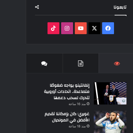
تابعونا
‫X
فيسبوك
‫YouTube
انستقرام
‫TikTok
إنفانتينو يواجه ضغوطًا
متصاعدة.. اتحادات أوروبية
تتحرك لسحب دعمها
منذ 16 ساعة
غويري: كان بإمكاننا تقديم
الأفضل في المونديال
منذ 18 ساعة