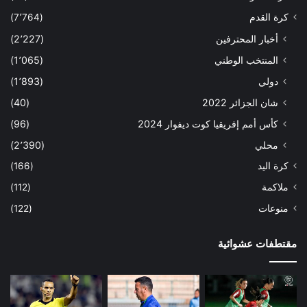
كرة القدم
(7٬764)
أخبار المحترفين
(2٬227)
المنتخب الوطني
(1٬065)
دولي
(1٬893)
شان الجزائر 2022
(40)
كأس أمم إفريقيا كوت ديفوار 2024
(96)
محلي
(2٬390)
كرة اليد
(166)
ملاكمة
(112)
منوعات
(122)
مقتطفات عشوائية