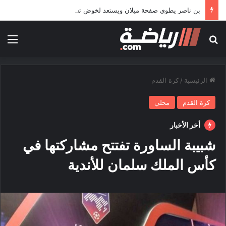
بن ناصر يطوي صفحة ميلان ويستعد لخوض تجربة جديدة خارج أوروبا
بحث عن
الق
الرئيسية
/
كرة القدم
كرة القدم
محلي
أخر الأخبار
شبيبة الساورة تفتتح مشاركتها في
كأس الملك سلمان للأندية