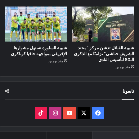
شبيبة القبائل تدشن مركز “محند
شبيبة الساورة تستهل مشوارها
الشريف حناشي” تزامنًا مع الذكرى
الإفريقي بمواجهة حافيا كوناكري
الـ80 لتأسيس النادي
منذ يومين
منذ يومين
تابعونا
‫X
فيسبوك
‫YouTube
انستقرام
‫TikTok