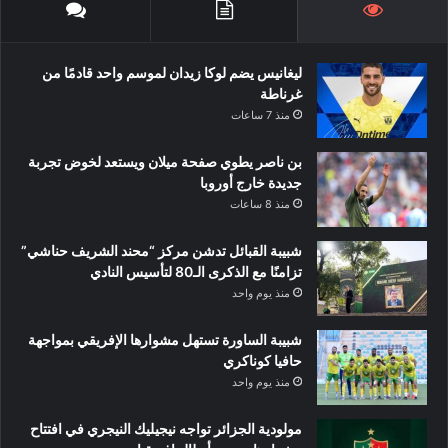
ليغانيس يضم لوكا زيدان لموسم واحد قادمًا من
غرناطة
منذ 7 ساعات
بن ناصر يطوي صفحة ميلان ويستعد لخوض تجربة
جديدة خارج أوروبا
منذ 8 ساعات
شبيبة القبائل تدشن مركز “محند الشريف حناشي”
تزامنًا مع الذكرى الـ80 لتأسيس النادي
منذ يوم واحد
شبيبة الساورة تستهل مشوارها الإفريقي بمواجهة
حافيا كوناكري
منذ يوم واحد
مولودية الجزائر تواجه نيجيليك النيجري في افتتاح